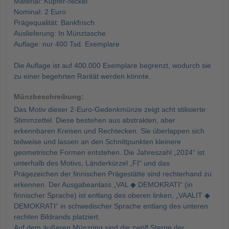
Material: Kupfer-Nickel
Nominal: 2 Euro
Prägequalität: Bankfrisch
Auslieferung: In Münztasche
Auflage: nur 400 Tsd. Exemplare
Die Auflage ist auf 400.000 Exemplare begrenzt, wodurch sie
zu einer begehrten Rarität werden könnte.
Münzbeschreibung:
Das Motiv dieser 2-Euro-Gedenkmünze zeigt acht stilisierte
Stimmzettel. Diese bestehen aus abstrakten, aber
erkennbaren Kreisen und Rechtecken. Sie überlappen sich
teilweise und lassen an den Schnittpunkten kleinere
geometrische Formen entstehen. Die Jahreszahl „2024“ ist
unterhalb des Motivs, Länderkürzel „FI“ und das
Prägezeichen der finnischen Prägestätte sind rechterhand zu
erkennen. Der Ausgabeanlass „VAL ◆ DEMOKRATI“ (in
finnischer Sprache) ist entlang des oberen linken, „VAALIT ◆
DEMOKRATI“ in schwedischer Sprache entlang des unteren
rechten Bildrands platziert.
Auf dem äußeren Münzring sind die zwölf Sterne der