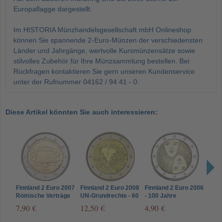
Europaflagge dargestellt.
Im HISTORIA Münzhandelsgesellschaft mbH Onlineshop
können Sie spannende 2-Euro-Münzen der verschiedensten
Länder und Jahrgänge, wertvolle Kursmünzensätze sowie
stilvolles Zubehör für Ihre Münzsammlung bestellen. Bei
Rückfragen kontaktieren Sie gern unseren Kundenservice
unter der Rufnummer 04162 / 94 41 - 0.
Diese Artikel könnten Sie auch interessieren:
Finnland 2 Euro 2007
Finnland 2 Euro 2008
Finnland 2 Euro 2006
Finn
Römische Verträge
UN-Grundrechte - 60
- 100 Jahre
- 15
Jahre
Gleichberechtigtes
Finn
7,90 €
12,50 €
4,90 €
4,5
Menschenrechte
Wahlrecht
Parl