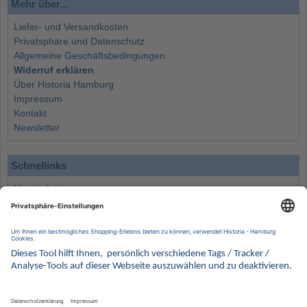
Mehr über...
Liefer- und Versandkosten
Privatsphäre und Datenschutz
Allgemeine Geschäftsbedingungen
Widerruf erklären
Über Historia Hamburg
Impressum
Kontakt
Newsletter
Schnellinks
Monatsliste
Angebote
Info
Wissenswertes
Wertanlagen
Kontakt
Münzen Ankauf
Sammelservice