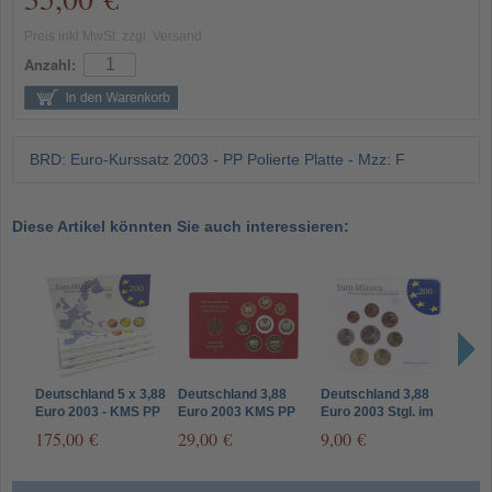
Preis inkl MwSt. zzgl. Versand
Anzahl:
BRD: Euro-Kurssatz 2003 - PP Polierte Platte - Mzz: F
Diese Artikel könnten Sie auch interessieren:
Deutschland 5 x 3,88
Deutschland 3,88
Deutschland 3,88
Deut
Euro 2003 - KMS PP
Euro 2003 KMS PP
Euro 2003 Stgl. im
Euro
- A,D,F,G,J
Mzz. Historia Wahl
Folder Mzz: J
Fold
175,00 €
29,00 €
9,00 €
9,0