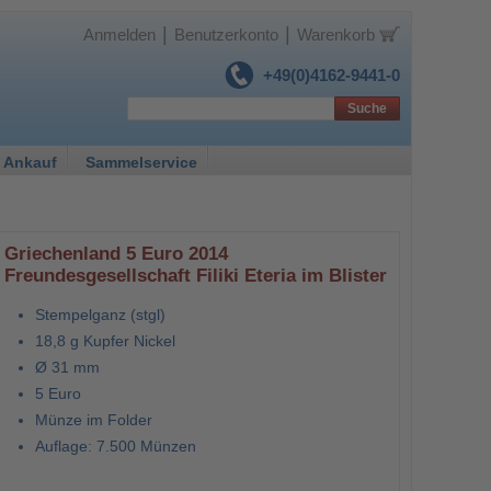
|
|
Anmelden
Benutzerkonto
Warenkorb
+49(0)4162-9441-0
Suche
 Ankauf
Sammelservice
Griechenland 5 Euro 2014
Freundesgesellschaft Filiki Eteria im Blister
Stempelganz (stgl)
18,8 g Kupfer Nickel
Ø 31 mm
5 Euro
Münze im Folder
Auflage: 7.500 Münzen