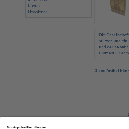
Kontakt
Newsletter
Die Gesellschaf
stürzen und ein
und der bewaffn
Emmanuil Xantho
Diese Artikel kön