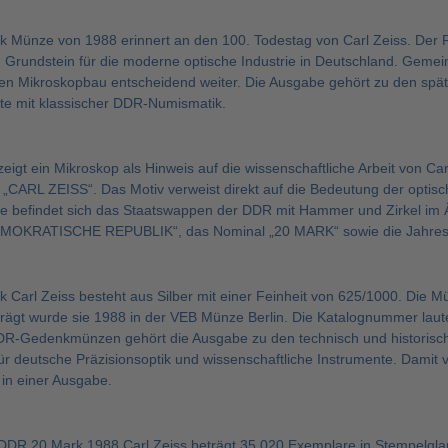
 Münze von 1988 erinnert an den 100. Todestag von Carl Zeiss. Der 
 Grundstein für die moderne optische Industrie in Deutschland. Gemei
hen Mikroskopbau entscheidend weiter. Die Ausgabe gehört zu den sp
te mit klassischer DDR-Numismatik.
zeigt ein Mikroskop als Hinweis auf die wissenschaftliche Arbeit von 
„CARL ZEISS“. Das Motiv verweist direkt auf die Bedeutung der optis
te befindet sich das Staatswappen der DDR mit Hammer und Zirkel im
OKRATISCHE REPUBLIK“, das Nominal „20 MARK“ sowie die Jahresz
 Carl Zeiss besteht aus Silber mit einer Feinheit von 625/1000. Die
prägt wurde sie 1988 in der VEB Münze Berlin. Die Katalognummer laut
DR-Gedenkmünzen gehört die Ausgabe zu den technisch und historisc
für deutsche Präzisionsoptik und wissenschaftliche Instrumente. Damit
in einer Ausgabe.
DDR 20 Mark 1988 Carl Zeiss beträgt 35.020 Exemplare in Stempelglanz.