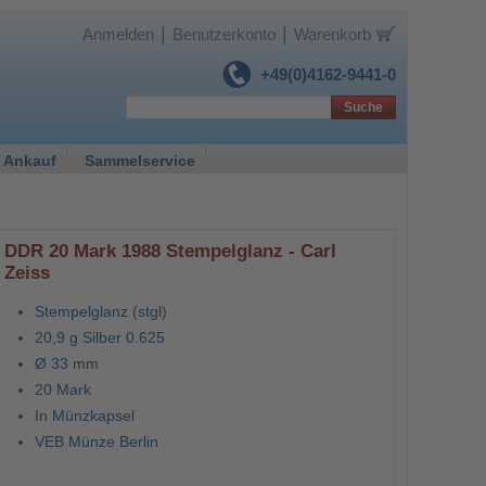
|
|
Anmelden
Benutzerkonto
Warenkorb
+49(0)4162-9441-0
Suche
 Ankauf
Sammelservice
DDR 20 Mark 1988 Stempelglanz - Carl
Zeiss
Stempelglanz (stgl)
20,9 g Silber 0.625
Ø 33 mm
20 Mark
In Münzkapsel
VEB Münze Berlin