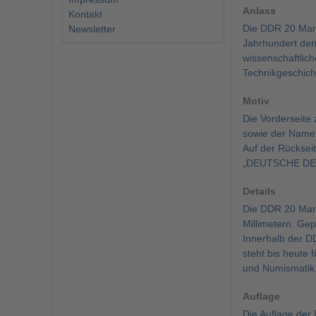
Anlass
Kontakt
Die DDR 20 Mark
Newsletter
Jahrhundert den
wissenschaftlic
Technikgeschich
Motiv
Die Vorderseite 
sowie der Name 
Auf der Rücksei
„DEUTSCHE DEM
Details
Die DDR 20 Mark
Millimetern. Ge
Innerhalb der D
steht bis heute 
und Numismatik 
Auflage
Die Auflage der 