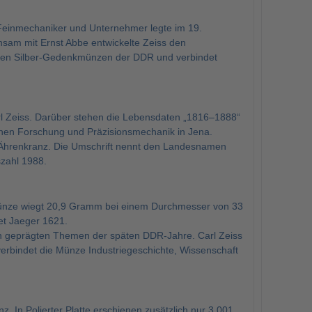
Feinmechaniker und Unternehmer legte im 19.
nsam mit Ernst Abbe entwickelte Zeiss den
äten Silber-Gedenkmünzen der DDR und verbindet
Carl Zeiss. Darüber stehen die Lebensdaten „1816–1888“
chen Forschung und Präzisionsmechanik in Jena.
 Ährenkranz. Die Umschrift nennt den Landesnamen
ahl 1988.
 Münze wiegt 20,9 Gramm bei einem Durchmesser von 33
et Jaeger 1621.
h geprägten Themen der späten DDR-Jahre. Carl Zeiss
 verbindet die Münze Industriegeschichte, Wissenschaft
 In Polierter Platte erschienen zusätzlich nur 3.001