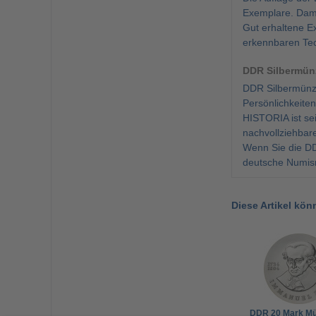
Exemplare. Dami
Gut erhaltene E
erkennbaren Te
DDR Silbermün
DDR Silbermünze
Persönlichkeite
HISTORIA ist se
nachvollziehbar
Wenn Sie die DD
deutsche Numism
Diese Artikel kön
DDR 20 Mark M