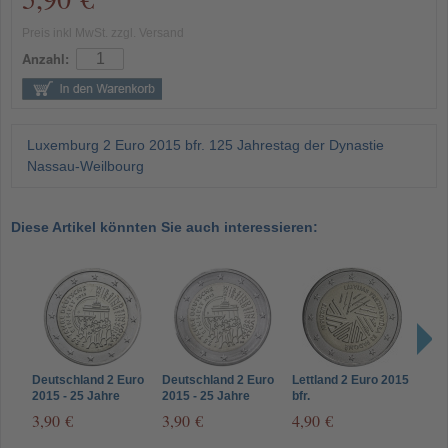
Preis inkl MwSt. zzgl. Versand
Anzahl:
Luxemburg 2 Euro 2015 bfr. 125 Jahrestag der Dynastie
Nassau-Weilbourg
Diese Artikel könnten Sie auch interessieren:
Deutschland 2 Euro
Deutschland 2 Euro
Lettland 2 Euro 2015
Finn
2015 - 25 Jahre
2015 - 25 Jahre
bfr.
- Je
Deutsche Einheit
Deutsche Einheit
Ratspräsidentschaft
3,90 €
3,90 €
4,90 €
5,9
Münzzeichen D
Münzzeichen J
der EU