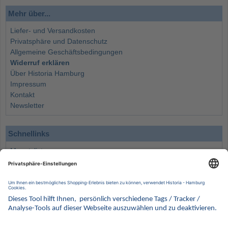
Mehr über...
Liefer- und Versandkosten
Privatsphäre und Datenschutz
Allgemeine Geschäftsbedingungen
Widerruf erklären
Über Historia Hamburg
Impressum
Kontakt
Newsletter
Schnellinks
Monatsliste
Angebote
Info
Wissenswertes
Wertanlagen
Kontakt
Münzen Ankauf
Sammelservice