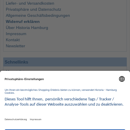
Liefer- und Versandkosten
Privatsphäre und Datenschutz
Allgemeine Geschäftsbedingungen
Widerruf erklären
Über Historia Hamburg
Impressum
Kontakt
Newsletter
Schnellinks
Monatsliste
Angebote
Info
Wissenswertes
Wertanlagen
Kontakt
Münzen Ankauf
Sammelservice