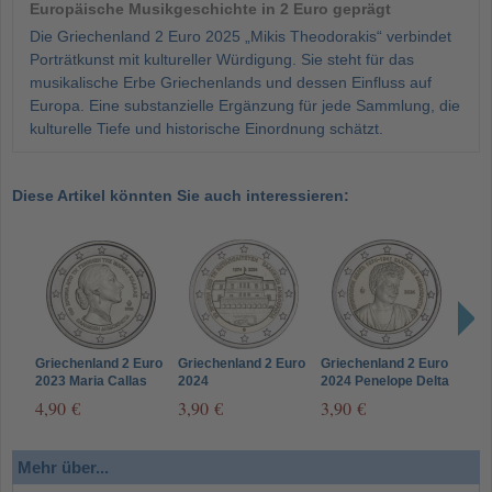
Europäische Musikgeschichte in 2 Euro geprägt
Die Griechenland 2 Euro 2025 „Mikis Theodorakis“ verbindet
Porträtkunst mit kultureller Würdigung. Sie steht für das
musikalische Erbe Griechenlands und dessen Einfluss auf
Europa. Eine substanzielle Ergänzung für jede Sammlung, die
kulturelle Tiefe und historische Einordnung schätzt.
Diese Artikel könnten Sie auch interessieren:
Griechenland 2 Euro
Griechenland 2 Euro
Griechenland 2 Euro
Grie
2023 Maria Callas
2024
2024 Penelope Delta
2025
Wiederherstellung
Boub
4,90 €
3,90 €
3,90 €
3,9
der Demokratie
Mehr über...