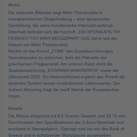
Motiv
Die nationale Bildseite zeigt Mikis Theodorakis in
charakteristischer Dirigierhaltung – eine dynamische
Darstellung, die seine künstlerische Intensität einfängt.
Oberhalb befindet sich die Inschrift „100 ΧΡΟΝΙΑ ΑΠΟ ΤΗ
ΓΕΝΝΗΣΗ ΤΟΥ ΜΙΚΗ ΘΕΟΔΩΡΑΚΗ“ (100 Jahre seit der
Geburt von Mikis Theodorakis).
Rechts ist das Kürzel „ΣΤΑΜ“ des Gestalters Georgios
Stamatopoulos zu erkennen, links die Palmette der
griechischen Prägeanstalt. Am unteren Rand steht die
Staatsbezeichnung „ΕΛΛΗΝΙΚΗ ΔΗΜΟΚΡΑΤΙΑ“ sowie die
Jahreszahl 2025. Ein Notenschlüssel ergänzt das Porträt als
dezentes Symbol seines musikalischen Lebenswerks. Der
äußere Münzring trägt die zwölf Sterne der Europäischen
Union.
Details
Die Münze entspricht mit 8,5 Gramm Gewicht und 25,75 mm
Durchmesser den Spezifikationen der 2-Euro-Nominale und
erscheint in Stempelglanz. Geprägt wird sie von der Bank of
Greece und in schützender Münztasche ausgegeben.