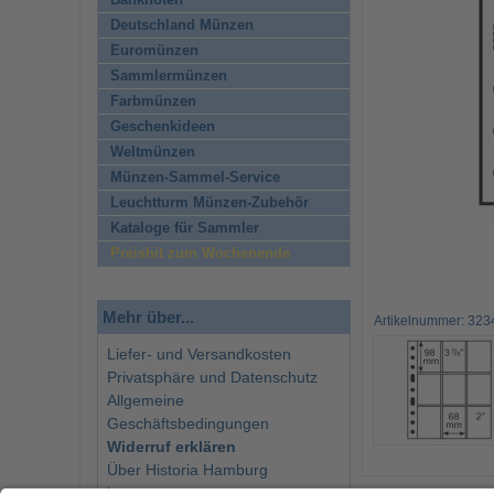
Banknoten
Deutschland Münzen
Euromünzen
Sammlermünzen
Farbmünzen
Geschenkideen
Weltmünzen
Münzen-Sammel-Service
Leuchtturm Münzen-Zubehör
Kataloge für Sammler
Preishit zum Wochenende
Mehr über...
Artikelnummer: 323
Liefer- und Versandkosten
Privatsphäre und Datenschutz
Allgemeine
Geschäftsbedingungen
Widerruf erklären
Über Historia Hamburg
Impressum