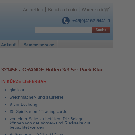
|
|
Anmelden
Benutzerkonto
Warenkorb
+49(0)4162-9441-0
Suche
 Ankauf
Sammelservice
323456 - GRANDE Hüllen 3/3 5er Pack Klar
IN KÜRZE LIEFERBAR
glasklar
weichmacher- und säurefrei
8-cm-Lochung
für Spielkarten / Trading cards
von einer Seite zu befüllen. Die Belege
können von der Vorder- und Rückseite gut
betrachtet werden.
Außenformat: 242 x 312 mm