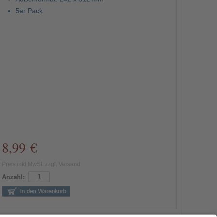
5er Pack
8,99 €
Preis inkl MwSt. zzgl. Versand
Anzahl: