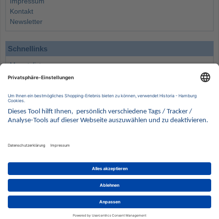
Impressum
Kontakt
Newsletter
Schnellinks
Monatsliste
Angebote
Info
Wissenswertes
Wertanlagen
Kontakt
Münzen Ankauf
Sammelservice
Alle Preise verstehen sich inklusive der gesetzlichen UST und zuzüglich Versand.
Wir behalten uns vor, für ausgewählte Münzen die Differenzbesteuerung gemäß § 25a UStG
anzuwenden.
Alle Angebote freibleibend solange der Vorrat reicht. Irrtum vorbehalten. Bilder sind
Beispielbilder
Münzen von HISTORIA Münzhandelsgesellschaft mbH
© 2021
PCS, IT mit Augenmaß
eCommerce Engine © 2018
Magento