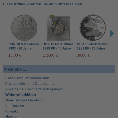
Diese Artikel könnten Sie auch interessieren:
DDR 10 Mark Münze
DDR 10 Mark Münze
DDR 10 Mark Münze
DDR
1983 - 30 Jahre
1989 PP - 40 Jahre
1981 PP - 25 Jahre
1986
Kampfgruppen
DDR verplombt
NVA
Jahr
17,00 €
215,00 €
39,00 €
39,
Befr
Mehr über...
Liefer- und Versandkosten
Privatsphäre und Datenschutz
Allgemeine Geschäftsbedingungen
Widerruf erklären
Über Historia Hamburg
Impressum
Kontakt
Newsletter