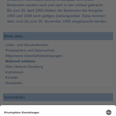
Banknoten wurden nach und nach in den Umlauf gebracht.
Bis zum 30. April 1965 blieben die Banknoten der Ausgabe
1955 und 1948 noch gültiges Zahlungsmittel. Diese konnten
aber noch bis zum 30. November 1965 umgetauscht werden.
Mehr über...
Liefer- und Versandkosten
Privatsphäre und Datenschutz
Allgemeine Geschäftsbedingungen
Widerruf erklären
Über Historia Hamburg
Impressum
Kontakt
Newsletter
Schnellinks
Monatsliste
Angebote