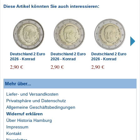
Diese Artikel könnten Sie auch interessieren:
Deutschland 2 Euro
Deutschland 2 Euro
Deutschland 2 Euro
Deut
2026 - Konrad
2026 - Konrad
2026 - Konrad
2026
Adenauer
Adenauer
Adenauer
Ade
2,90 €
2,90 €
2,90 €
2,9
Münzzeichen J
Münzzeichen G
Münzzeichen F
Münz
Mehr über...
Liefer- und Versandkosten
Privatsphäre und Datenschutz
Allgemeine Geschäftsbedingungen
Widerruf erklären
Über Historia Hamburg
Impressum
Kontakt