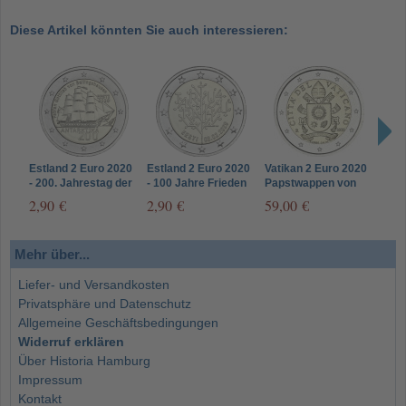
Diese Artikel könnten Sie auch interessieren:
Estland 2 Euro 2020
Estland 2 Euro 2020
Vatikan 2 Euro 2020
Grie
- 200. Jahrestag der
- 100 Jahre Frieden
Papstwappen von
2020
Entdeckung der
von Tartu
Papst Franziskus
bei 
2,90 €
2,90 €
59,00 €
7,5
Antarktis
Mehr über...
Liefer- und Versandkosten
Privatsphäre und Datenschutz
Allgemeine Geschäftsbedingungen
Widerruf erklären
Über Historia Hamburg
Impressum
Kontakt