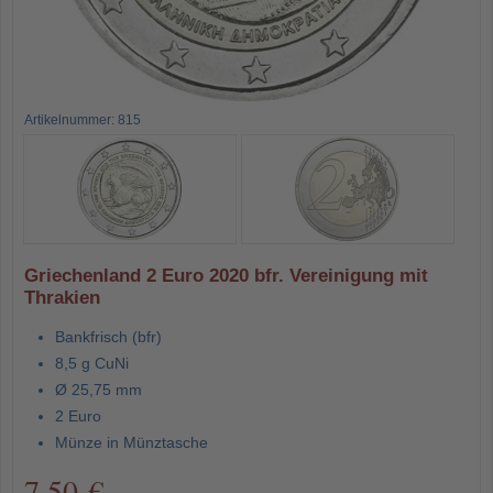
Artikelnummer: 815
Griechenland 2 Euro 2020 bfr. Vereinigung mit
Thrakien
Bankfrisch (bfr)
8,5 g CuNi
Ø 25,75 mm
2 Euro
Münze in Münztasche
7,50 €