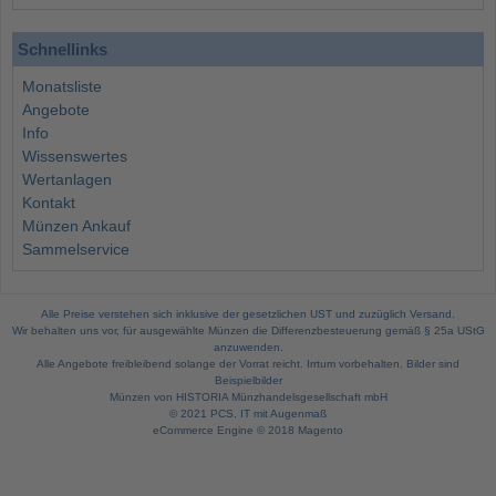
Schnellinks
Monatsliste
Angebote
Info
Wissenswertes
Wertanlagen
Kontakt
Münzen Ankauf
Sammelservice
Alle Preise verstehen sich inklusive der gesetzlichen UST und zuzüglich Versand.
Wir behalten uns vor, für ausgewählte Münzen die Differenzbesteuerung gemäß § 25a UStG
anzuwenden.
Alle Angebote freibleibend solange der Vorrat reicht. Irrtum vorbehalten. Bilder sind
Beispielbilder
Münzen von HISTORIA Münzhandelsgesellschaft mbH
© 2021
PCS, IT mit Augenmaß
eCommerce Engine © 2018
Magento