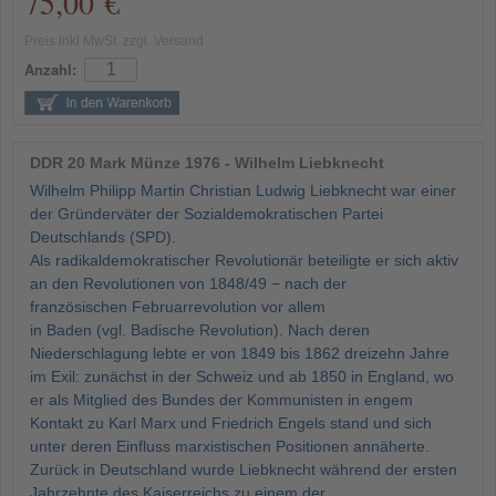
75,00 €
Preis inkl MwSt. zzgl. Versand
Anzahl:
DDR 20 Mark Münze 1976 - Wilhelm Liebknecht
Wilhelm Philipp Martin Christian Ludwig Liebknecht war einer
der Gründerväter der Sozialdemokratischen Partei
Deutschlands (SPD).
Als radikaldemokratischer Revolutionär beteiligte er sich aktiv
an den Revolutionen von 1848/49 − nach der
französischen Februarrevolution vor allem
in Baden (vgl. Badische Revolution). Nach deren
Niederschlagung lebte er von 1849 bis 1862 dreizehn Jahre
im Exil: zunächst in der Schweiz und ab 1850 in England, wo
er als Mitglied des Bundes der Kommunisten in engem
Kontakt zu Karl Marx und Friedrich Engels stand und sich
unter deren Einfluss marxistischen Positionen annäherte.
Zurück in Deutschland wurde Liebknecht während der ersten
Jahrzehnte des Kaiserreichs zu einem der