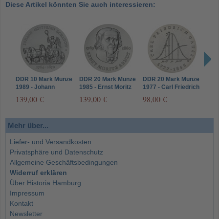
Diese Artikel könnten Sie auch interessieren:
DDR 10 Mark Münze
DDR 20 Mark Münze
DDR 20 Mark Münze
DDR
1989 - Johann
1985 - Ernst Moritz
1977 - Carl Friedrich
Joha
Gottfried Schadow
Arndt
Gauss
139,00 €
139,00 €
98,00 €
29,
Mehr über...
Liefer- und Versandkosten
Privatsphäre und Datenschutz
Allgemeine Geschäftsbedingungen
Widerruf erklären
Über Historia Hamburg
Impressum
Kontakt
Newsletter