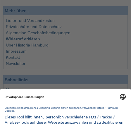
Mehr über...
Liefer- und Versandkosten
Privatsphäre und Datenschutz
Allgemeine Geschäftsbedingungen
Widerruf erklären
Über Historia Hamburg
Impressum
Kontakt
Newsletter
Schnellinks
Monatsliste
Angebote
Info
Wissenswertes
Wertanlagen
Kontakt
Münzen Ankauf