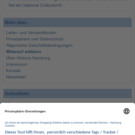
Teil der National Collection®.
Mehr über...
Liefer- und Versandkosten
Privatsphäre und Datenschutz
Allgemeine Geschäftsbedingungen
Widerruf erklären
Über Historia Hamburg
Impressum
Kontakt
Newsletter
Schnellinks
Monatsliste
Angebote
Info
Wissenswertes
Wertanlagen