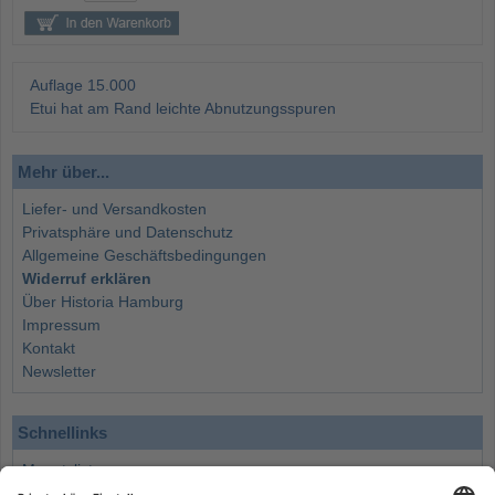
Auflage 15.000
Etui hat am Rand leichte Abnutzungsspuren
Mehr über...
Liefer- und Versandkosten
Privatsphäre und Datenschutz
Allgemeine Geschäftsbedingungen
Widerruf erklären
Über Historia Hamburg
Impressum
Kontakt
Newsletter
Schnellinks
Monatsliste
Angebote