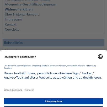
Allgemeine Geschäftsbedingungen
Widerruf erklären
Über Historia Hamburg
Impressum
Kontakt
Newsletter
Schnellinks
Monatsliste
Angebote
Info
Wissenswertes
Wertanlagen
Kontakt
Münzen Ankauf
Sammelservice
Alle Preise verstehen sich inklusive der gesetzlichen UST und zuzüglich Versand.
Wir behalten uns vor, für ausgewählte Münzen die Differenzbesteuerung gemäß § 25a UStG
anzuwenden.