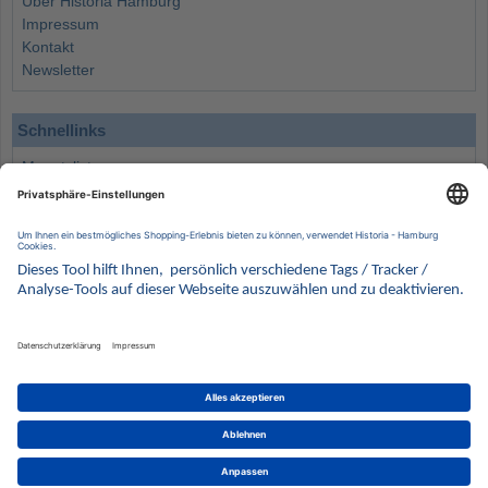
Über Historia Hamburg
Impressum
Kontakt
Newsletter
Schnellinks
Monatsliste
Angebote
Info
Wissenswertes
Wertanlagen
Kontakt
Münzen Ankauf
Sammelservice
Alle Preise verstehen sich inklusive der gesetzlichen UST und zuzüglich Versand.
Wir behalten uns vor, für ausgewählte Münzen die Differenzbesteuerung gemäß § 25a UStG
anzuwenden.
Alle Angebote freibleibend solange der Vorrat reicht. Irrtum vorbehalten. Bilder sind
Beispielbilder
Münzen von HISTORIA Münzhandelsgesellschaft mbH