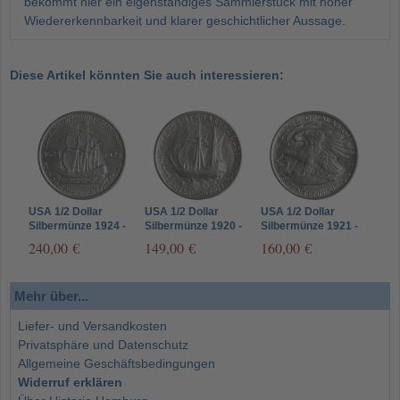
bekommt hier ein eigenständiges Sammlerstück mit hoher
Wiedererkennbarkeit und klarer geschichtlicher Aussage.
Diese Artikel könnten Sie auch interessieren:
USA 1/2 Dollar
USA 1/2 Dollar
USA 1/2 Dollar
Silbermünze 1924 -
Silbermünze 1920 -
Silbermünze 1921 -
New York (Huguenot-
Massachusetts
Alabama (Alabama
240,00 €
149,00 €
160,00 €
Walloon
(Pilgrim
Centennial Half
Tercentenary)
Tercentenary Half
Dollar)
Dollar)
Mehr über...
Liefer- und Versandkosten
Privatsphäre und Datenschutz
Allgemeine Geschäftsbedingungen
Widerruf erklären