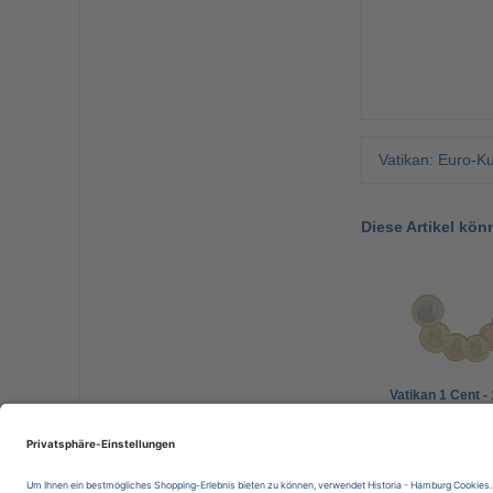
Vatikan: Euro-K
Diese Artikel kön
Vatikan 1 Cent -
Benedikt XVI. g
Jahrgänge
71,50 €