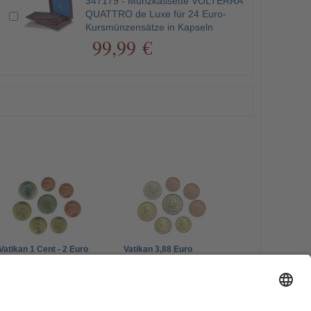
347179 - Münzkassette VOLTERRA
QUATTRO de Luxe für 24 Euro-
Kursmünzensätze in Kapseln
99,99 €
Vatikan 1 Cent - 2 Euro
Vatikan 3,88 Euro
Johannes Paul II.
gemischte Jahrgänge
gemischte Jahrgänge
mit Papst Franziskus
249,00 €
69,00 €