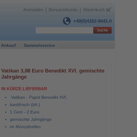
|
|
Anmelden
Benutzerkonto
Warenkorb
+49(0)4162-9441-0
Suche
 Ankauf
Sammelservice
Vatikan 3,88 Euro Benedikt XVI. gemischte
Jahrgänge
IN KÜRZE LIEFERBAR
Vatikan - Papst Benedikt XVI.
bankfrisch (bfr.)
1 Cent - 2 Euro
gemischte Jahrgänge
im Münzstreifen