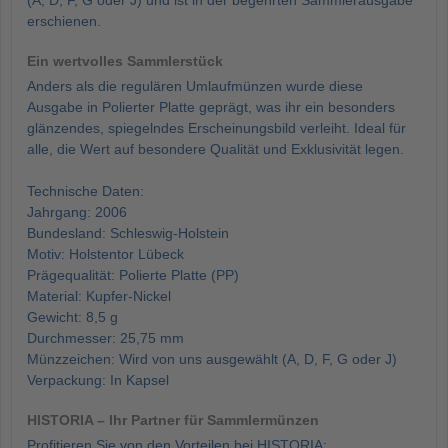
(A, D, F, G oder J) und ist in der begehrten Sammlerausgabe
erschienen.
Ein wertvolles Sammlerstück
Anders als die regulären Umlaufmünzen wurde diese
Ausgabe in Polierter Platte geprägt, was ihr ein besonders
glänzendes, spiegelndes Erscheinungsbild verleiht. Ideal für
alle, die Wert auf besondere Qualität und Exklusivität legen.
Technische Daten:
Jahrgang: 2006
Bundesland: Schleswig-Holstein
Motiv: Holstentor Lübeck
Prägequalität: Polierte Platte (PP)
Material: Kupfer-Nickel
Gewicht: 8,5 g
Durchmesser: 25,75 mm
Münzzeichen: Wird von uns ausgewählt (A, D, F, G oder J)
Verpackung: In Kapsel
HISTORIA – Ihr Partner für Sammlermünzen
Profitieren Sie von den Vorteilen bei HISTORIA: