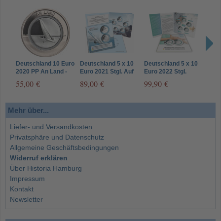
Deutschland 10 Euro
Deutschland 5 x 10
Deutschland 5 x 10
Deut
2020 PP An Land -
Euro 2021 Stgl. Auf
Euro 2022 Stgl.
2023
Strandsegler Mzz. A
dem Wasser
Pflege mit
Prach
55,00 €
89,00 €
99,90 €
7,9
Komplett-Satz im
Polymerring Mzz A-J
Wund
Folder
im Folder
Inse
Mehr über...
Liefer- und Versandkosten
Privatsphäre und Datenschutz
Allgemeine Geschäftsbedingungen
Widerruf erklären
Über Historia Hamburg
Impressum
Kontakt
Newsletter