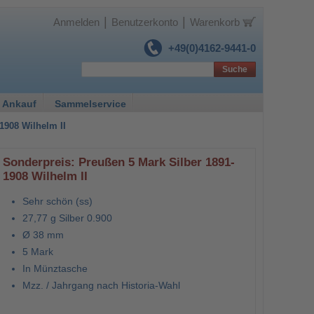
|
|
Anmelden
Benutzerkonto
Warenkorb
+49(0)4162-9441-0
Suche
 Ankauf
Sammelservice
1908 Wilhelm II
Sonderpreis: Preußen 5 Mark Silber 1891-
1908 Wilhelm II
Sehr schön (ss)
27,77 g Silber 0.900
Ø 38 mm
5 Mark
In Münztasche
Mzz. / Jahrgang nach Historia-Wahl