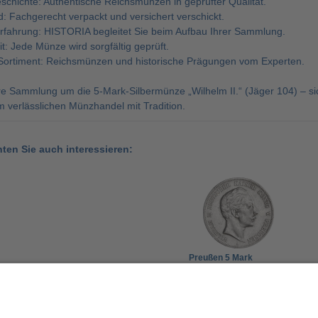
schichte: Authentische Reichsmünzen in geprüfter Qualität.
: Fachgerecht verpackt und versichert verschickt.
rfahrung: HISTORIA begleitet Sie beim Aufbau Ihrer Sammlung.
t: Jede Münze wird sorgfältig geprüft.
ortiment: Reichsmünzen und historische Prägungen vom Experten.
re Sammlung um die 5-Mark-Silbermünze „Wilhelm II.“ (Jäger 104) – si
 verlässlichen Münzhandel mit Tradition.
nten Sie auch interessieren:
Preußen 5 Mark
Silbermünze 1891-1908
Wilhelm II - Jäger 104
95,00 €