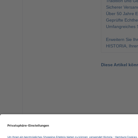
Tradition und Ge
Sicherer Versand
Über 50 Jahre E
Geprüfte Echthei
Umfangreiches S
Erweitern Sie Ih
HISTORIA, Ihrem
Diese Artikel kön