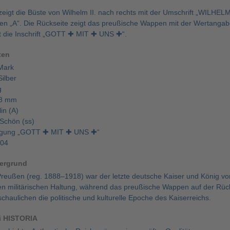
 zeigt die Büste von Wilhelm II. nach rechts mit der Umschrift „W
en „A“. Die Rückseite zeigt das preußische Wappen mit der Wertang
ägt die Inschrift „GOTT ✚ MIT ✚ UNS ✚“.
ten
Mark
Silber
g
38 mm
in (A)
 Schön (ss)
rägung „GOTT ✚ MIT ✚ UNS ✚“
104
tergrund
Preußen (reg. 1888–1918) war der letzte deutsche Kaiser und König vo
hen militärischen Haltung, während das preußische Wappen auf der Rüc
schaulichen die politische und kulturelle Epoche des Kaiserreichs.
ei HISTORIA