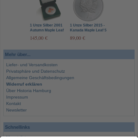
1 Unze Silber 2001
1 Unze Silber 2015 -
Autumn Maple Leaf
Kanada Maple Leaf 5
in Farbe im Etui
Dollar
145,00 €
89,00 €
Mehr über...
Liefer- und Versandkosten
Privatsphäre und Datenschutz
Allgemeine Geschäftsbedingungen
Widerruf erklären
Über Historia Hamburg
Impressum
Kontakt
Newsletter
Schnellinks
Monatsliste