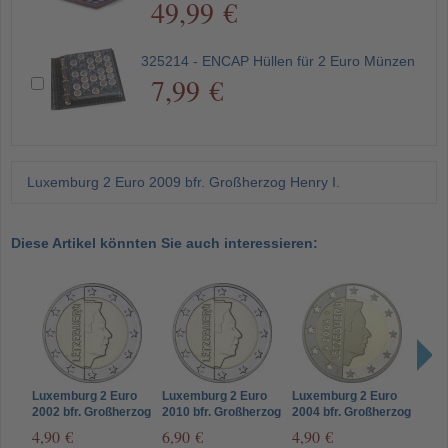
49,99 €
325214 - ENCAP Hüllen für 2 Euro Münzen
7,99 €
Luxemburg 2 Euro 2009 bfr. Großherzog Henry I.
Diese Artikel könnten Sie auch interessieren:
Luxemburg 2 Euro
Luxemburg 2 Euro
Luxemburg 2 Euro
Luxe
2002 bfr. Großherzog
2010 bfr. Großherzog
2004 bfr. Großherzog
2007
Henry I.
Henry I.
Henry I.
Henr
4,90 €
6,90 €
4,90 €
6,9