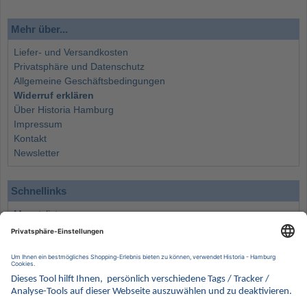
Mehr über...
Liefer- und Versandkosten
Privatsphäre und Datenschutz
Allgemeine Geschäftsbedingungen
Widerruf erklären
Über Historia Hamburg
Impressum
Kontakt
Newsletter
Schnellinks
Monatsliste
Angebote
Info
Wissenswertes
Wertanlagen
Kontakt
Münzen Ankauf