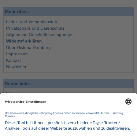
Mehr über...
Liefer- und Versandkosten
Privatsphäre und Datenschutz
Allgemeine Geschäftsbedingungen
Widerruf erklären
Über Historia Hamburg
Impressum
Kontakt
Newsletter
Schnellinks
Monatsliste
Angebote
Info
Wissenswertes
Wertanlagen
Kontakt
Münzen Ankauf