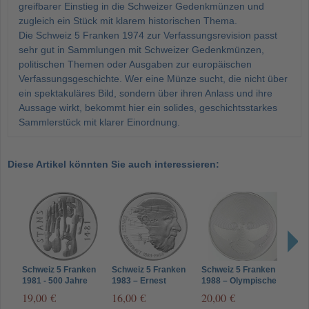
greifbarer Einstieg in die Schweizer Gedenkmünzen und
zugleich ein Stück mit klarem historischen Thema.
Die Schweiz 5 Franken 1974 zur Verfassungsrevision passt
sehr gut in Sammlungen mit Schweizer Gedenkmünzen,
politischen Themen oder Ausgaben zur europäischen
Verfassungsgeschichte. Wer eine Münze sucht, die nicht über
ein spektakuläres Bild, sondern über ihren Anlass und ihre
Aussage wirkt, bekommt hier ein solides, geschichtsstarkes
Sammlerstück mit klarer Einordnung.
Diese Artikel könnten Sie auch interessieren:
Schweiz 5 Franken
Schweiz 5 Franken
Schweiz 5 Franken
Schw
1981 - 500 Jahre
1983 – Ernest
1988 – Olympische
1976
Stanser Verkommnis
Ansermet - PP
Bewegung - PP
Jahr
19,00 €
16,00 €
20,00 €
8,0
- PP
Schl