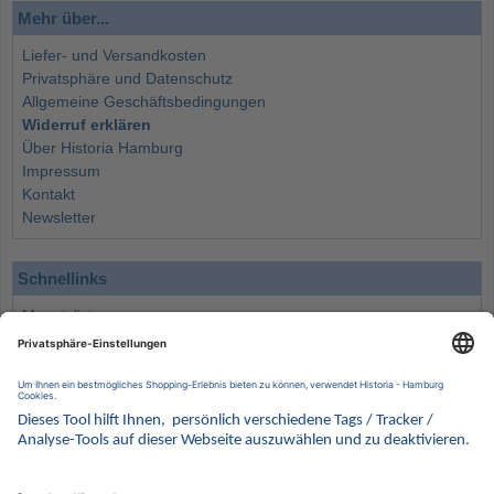
Mehr über...
Liefer- und Versandkosten
Privatsphäre und Datenschutz
Allgemeine Geschäftsbedingungen
Widerruf erklären
Über Historia Hamburg
Impressum
Kontakt
Newsletter
Schnellinks
Monatsliste
Angebote
Info
Wissenswertes
Wertanlagen
Kontakt
Münzen Ankauf
Sammelservice