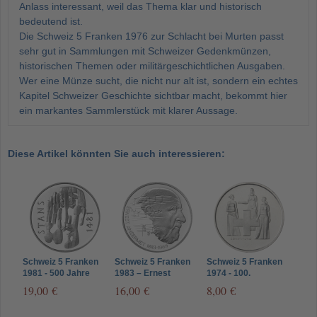
Anlass interessant, weil das Thema klar und historisch
bedeutend ist.
Die Schweiz 5 Franken 1976 zur Schlacht bei Murten passt
sehr gut in Sammlungen mit Schweizer Gedenkmünzen,
historischen Themen oder militärgeschichtlichen Ausgaben.
Wer eine Münze sucht, die nicht nur alt ist, sondern ein echtes
Kapitel Schweizer Geschichte sichtbar macht, bekommt hier
ein markantes Sammlerstück mit klarer Aussage.
Diese Artikel könnten Sie auch interessieren:
Schweiz 5 Franken
Schweiz 5 Franken
Schweiz 5 Franken
1981 - 500 Jahre
1983 – Ernest
1974 - 100.
Stanser Verkommnis
Ansermet - PP
Jahrestag der
19,00 €
16,00 €
8,00 €
- PP
Revision der
Verfassung