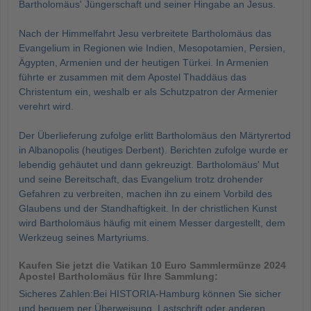
Bartholomäus' Jüngerschaft und seiner Hingabe an Jesus.
Nach der Himmelfahrt Jesu verbreitete Bartholomäus das
Evangelium in Regionen wie Indien, Mesopotamien, Persien,
Ägypten, Armenien und der heutigen Türkei. In Armenien
führte er zusammen mit dem Apostel Thaddäus das
Christentum ein, weshalb er als Schutzpatron der Armenier
verehrt wird.
Der Überlieferung zufolge erlitt Bartholomäus den Märtyrertod
in Albanopolis (heutiges Derbent). Berichten zufolge wurde er
lebendig gehäutet und dann gekreuzigt. Bartholomäus' Mut
und seine Bereitschaft, das Evangelium trotz drohender
Gefahren zu verbreiten, machen ihn zu einem Vorbild des
Glaubens und der Standhaftigkeit. In der christlichen Kunst
wird Bartholomäus häufig mit einem Messer dargestellt, dem
Werkzeug seines Martyriums.
Kaufen Sie jetzt die Vatikan 10 Euro Sammlermünze 2024
Apostel Bartholomäus für Ihre Sammlung:
Sicheres Zahlen:Bei HISTORIA-Hamburg können Sie sicher
und bequem per Überweisung, Lastschrift oder anderen