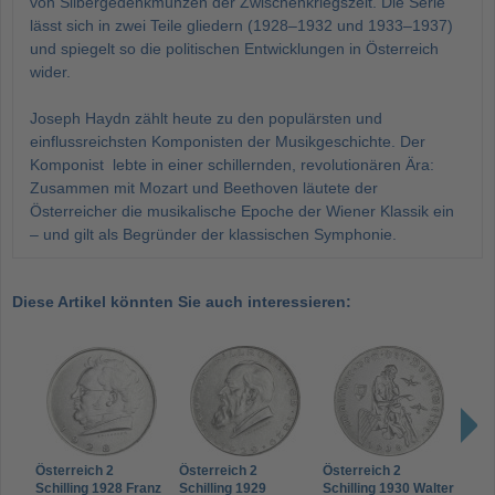
von Silbergedenkmünzen der Zwischenkriegszeit. Die Serie
lässt sich in zwei Teile gliedern (1928–1932 und 1933–1937)
und spiegelt so die politischen Entwicklungen in Österreich
wider.
Joseph Haydn zählt heute zu den populärsten und
einflussreichsten Komponisten der Musikgeschichte. Der
Komponist lebte in einer schillernden, revolutionären Ära:
Zusammen mit Mozart und Beethoven läutete der
Österreicher die musikalische Epoche der Wiener Klassik ein
– und gilt als Begründer der klassischen Symphonie.
Diese Artikel könnten Sie auch interessieren:
Österreich 2
Österreich 2
Österreich 2
Öste
Schilling 1928 Franz
Schilling 1929
Schilling 1930 Walter
Schi