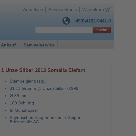
|
|
Anmelden
Benutzerkonto
Warenkorb
+49(0)4162-9441-0
Suche
 Ankauf
Sammelservice
1 Unze Silber 2013 Somalia Elefant
Stempelglanz (stgl)
31,11 Gramm (1 Unze) Silber 0.999
Ø 39 mm
100 Schilling
In Münzkapsel
Bayerisches Hauptmünzamt / Geiger
Edelmetalle AG