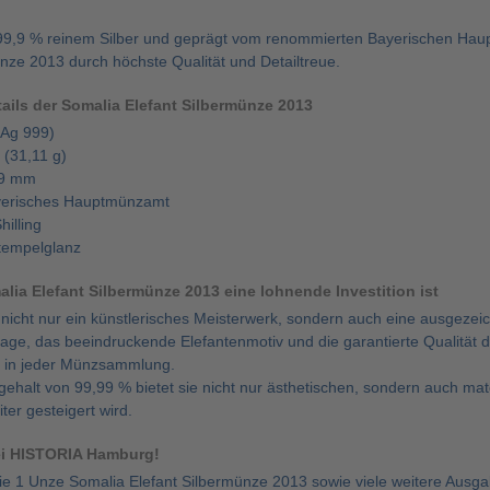
 99,9 % reinem Silber und geprägt vom renommierten Bayerischen Hau
nze 2013 durch höchste Qualität und Detailtreue.
ails der Somalia Elefant Silbermünze 2013
 (Ag 999)
 (31,11 g)
39 mm
ayerisches Hauptmünzamt
illing
Stempelglanz
lia Elefant Silbermünze 2013 eine lohnende Investition ist
nicht nur ein künstlerisches Meisterwerk, sondern auch eine ausgezeich
flage, das beeindruckende Elefantenmotiv und die garantierte Qualit
 in jeder Münzsammlung.
gehalt von 99,99 % bietet sie nicht nur ästhetischen, sondern auch mate
iter gesteigert wird.
ei HISTORIA Hamburg!
ie 1 Unze Somalia Elefant Silbermünze 2013 sowie viele weitere Ausga