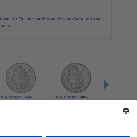
rwert. Als Teil der berühmten Morgan-Serie ist diese
ünzen.
USA Morgan Silber
USA 1 Dollar 1880 -
1 Unze Silber 2
Dollar 1921
Morgan-Dollar Silber
Morgan le Fay
88,00 €
89,00 €
125,00 €
nden.