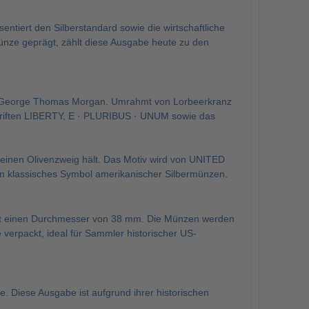
ntiert den Silberstandard sowie die wirtschaftliche
münze geprägt, zählt diese Ausgabe heute zu den
 von George Thomas Morgan. Umrahmt von Lorbeerkranz
chriften LIBERTY, E · PLURIBUS · UNUM sowie das
d einen Olivenzweig hält. Das Motiv wird von UNITED
assisches Symbol amerikanischer Silbermünzen.
hat einen Durchmesser von 38 mm. Die Münzen werden
e verpackt, ideal für Sammler historischer US-
 Diese Ausgabe ist aufgrund ihrer historischen