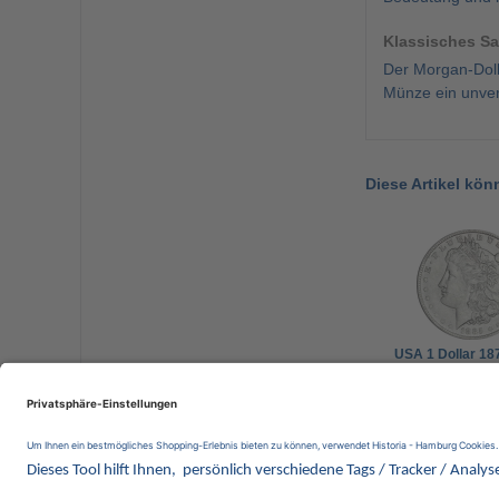
Klassisches S
Der Morgan-Dolla
Münze ein unver
Diese Artikel kön
USA 1 Dollar 18
- Morgan-Dollar
88,00 €
Wir 