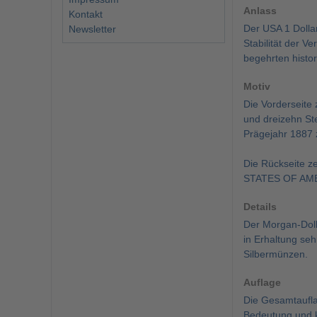
Anlass
Kontakt
Der USA 1 Dollar
Newsletter
Stabilität der V
begehrten histo
Motiv
Die Vorderseite
und dreizehn St
Prägejahr 1887 
Die Rückseite ze
STATES OF AMER
Details
Der Morgan-Doll
in Erhaltung seh
Silbermünzen.
Auflage
Die Gesamtaufla
Bedeutung und k