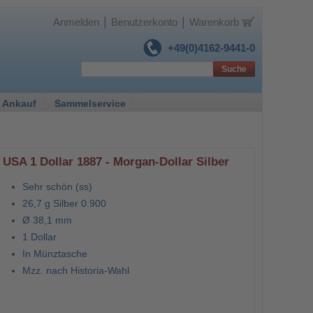
|
|
Anmelden
Benutzerkonto
Warenkorb
+49(0)4162-9441-0
Suche
 Ankauf
Sammelservice
USA 1 Dollar 1887 - Morgan-Dollar Silber
Sehr schön (ss)
26,7 g Silber 0.900
Ø 38,1 mm
1 Dollar
In Münztasche
Mzz. nach Historia-Wahl