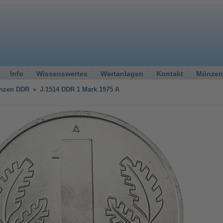
Info
Wissenswertes
Wertanlagen
Kontakt
Münzen
nzen DDR
»
J.1514 DDR 1 Mark 1975 A