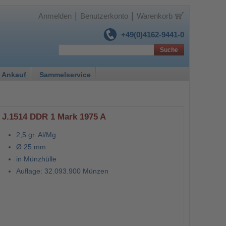
|
|
Anmelden
Benutzerkonto
Warenkorb
+49(0)4162-9441-0
Suche
 Ankauf
Sammelservice
J.1514 DDR 1 Mark 1975 A
2,5 gr. Al/Mg
Ø 25 mm
in Münzhülle
Auflage: 32.093.900 Münzen