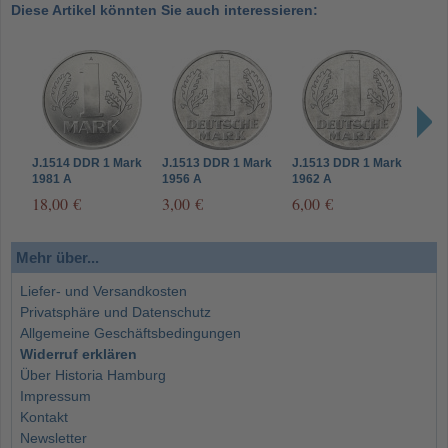
Diese Artikel könnten Sie auch interessieren:
J.1514 DDR 1 Mark
J.1513 DDR 1 Mark
J.1513 DDR 1 Mark
J.15
1981 A
1956 A
1962 A
196
18,00 €
3,00 €
6,00 €
6,0
Mehr über...
Liefer- und Versandkosten
Privatsphäre und Datenschutz
Allgemeine Geschäftsbedingungen
Widerruf erklären
Über Historia Hamburg
Impressum
Kontakt
Newsletter