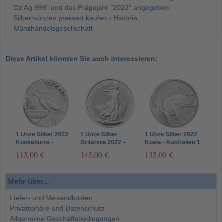
Oz Ag 999" und das Prägejahr "2022" angegeben.
Silbermünzen preiwert kaufen - Historia
Münzhandelsgesellschaft
Diese Artikel könnten Sie auch interessieren:
1 Unze Silber 2022
1 Unze Silber
1 Unze Silber 2022
Kookaburra -
Britannia 2022 –
Koala - Australien 1
Australien 1 Dollar
Großbritannien 2
Dollar (Perth Mint)
115,00 €
145,00 €
135,00 €
(Perth Mint)
Pounds – Queen
Koalabär
Elizabeth II
Mehr über...
Liefer- und Versandkosten
Privatsphäre und Datenschutz
Allgemeine Geschäftsbedingungen