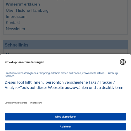
Widerruf erklären
Über Historia Hamburg
Impressum
Kontakt
Newsletter
Schnellinks
Monatsliste
Angebote
Info
Wissenswertes
Wertanlagen
Kontakt
Münzen Ankauf
Sammelservice
Alle Preise verstehen sich inklusive der gesetzlichen UST und zuzüglich Versand.
Wir behalten uns vor, für ausgewählte Münzen die Differenzbesteuerung gemäß § 25a UStG
anzuwenden.
Alle Angebote freibleibend solange der Vorrat reicht. Irrtum vorbehalten. Bilder sind