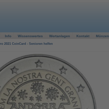
Info
Wissenswertes
Wertanlagen
Kontakt
Münzen
ro 2021 CoinCard - Senioren helfen