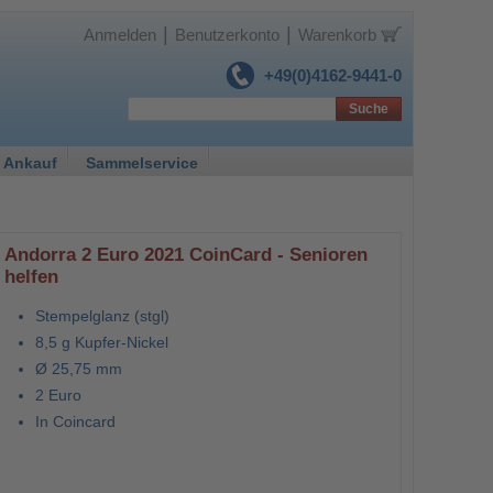
|
|
Anmelden
Benutzerkonto
Warenkorb
+49(0)4162-9441-0
Suche
 Ankauf
Sammelservice
Andorra 2 Euro 2021 CoinCard - Senioren
helfen
Stempelglanz (stgl)
8,5 g Kupfer-Nickel
Ø 25,75 mm
2 Euro
In Coincard