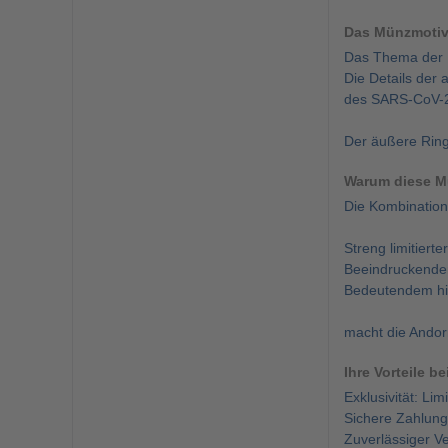
Das Münzmoti
Das Thema der Mü
Die Details der
des SARS-CoV-2-
Der äußere Ring
Warum diese Mü
Die Kombination
Streng limitierte
Beeindruckender
Bedeutendem hi
macht die Andor
Ihre Vorteile b
Exklusivität: Li
Sichere Zahlung:
Zuverlässiger Ve