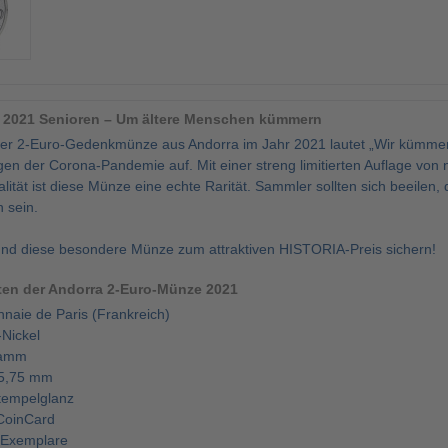
o 2021 Senioren – Um ältere Menschen kümmern
r 2-Euro-Gedenkmünze aus Andorra im Jahr 2021 lautet „Wir kümmern
en der Corona-Pandemie auf. Mit einer streng limitierten Auflage von
ität ist diese Münze eine echte Rarität. Sammler sollten sich beeilen, 
n sein.
 und diese besondere Münze zum attraktiven HISTORIA-Preis sichern!
en der Andorra 2-Euro-Münze 2021
naie de Paris (Frankreich)
-Nickel
ramm
25,75 mm
Stempelglanz
CoinCard
 Exemplare