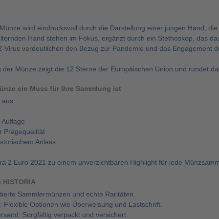
v
nze wird eindrucksvoll durch die Darstellung einer jungen Hand, die 
 alternden Hand stehen im Fokus, ergänzt durch ein Stethoskop, das 
Virus verdeutlichen den Bezug zur Pandemie und das Engagement des
 der Münze zeigt die 12 Sterne der Europäischen Union und rundet d
nze ein Muss für Ihre Sammlung ist
 aus:
r Auflage
 Prägequalität
storischem Anlass
ra 2 Euro 2021 zu einem unverzichtbaren Highlight für jede Münzsamm
ei HISTORIA
mitierte Sammlermünzen und echte Raritäten.
 Flexible Optionen wie Überweisung und Lastschrift.
rsand: Sorgfältig verpackt und versichert.