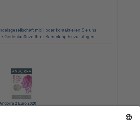
delsgesellschaft mbH oder kontaktieren Sie uns
malige Gedenkmünze Ihrer Sammlung hinzuzufügen!
Andorra 2 Euro 2020
CoinCard -
Frauenwahlrech
49,00 €