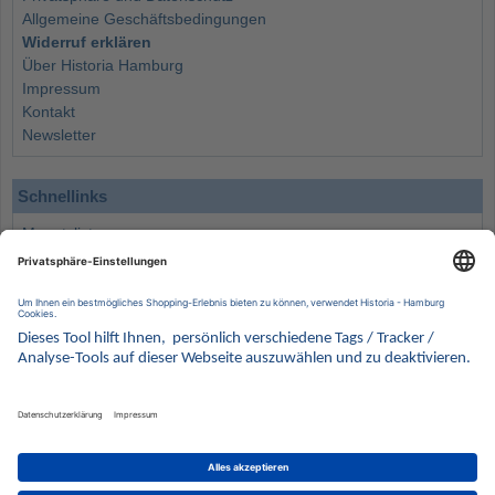
Allgemeine Geschäftsbedingungen
Widerruf erklären
Über Historia Hamburg
Impressum
Kontakt
Newsletter
Schnellinks
Monatsliste
Angebote
Info
Wissenswertes
Wertanlagen
Kontakt
Münzen Ankauf
Sammelservice
Alle Preise verstehen sich inklusive der gesetzlichen UST und zuzüglich Versand.
Wir behalten uns vor, für ausgewählte Münzen die Differenzbesteuerung gemäß § 25a UStG
anzuwenden.