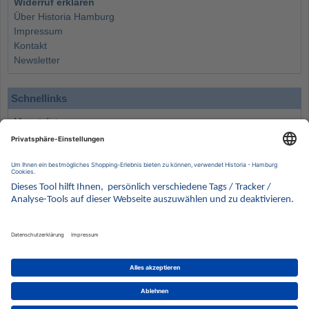
Widerruf erklären
Über Historia Hamburg
Impressum
Kontakt
Newsletter
Schnellinks
Monatsliste
Angebote
Info
Wissenswertes
Wertanlagen
Kontakt
Münzen Ankauf
Sammelservice
Alle Preise verstehen sich inklusive der gesetzlichen UST und zuzüglich Versand.
Wir behalten uns vor, für ausgewählte Münzen die Differenzbesteuerung gemäß § 25a UStG
anzuwenden.
Alle Angebote freibleibend solange der Vorrat reicht. Irrtum vorbehalten. Bilder sind
Beispielbilder