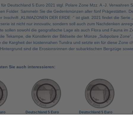
r für Deutschland 5 Euro 2021 stgl. Polare Zone Mzz. A -J. Verwahren
ten Folder. Sammeln Sie die Gedenkmünzen aller fünf Prägestätten. Der
 Inschrift „KLIMAZONEN DER ERDE ·“ ist glatt. 2021 findet die Serie 
erie ist nicht nur innovativ, sondern soll auch zum Nachdenken anreg
ite sollen sowohl die geografische Lage als auch Flora und Fauna im 
lie Tekampe, die Künstlerin der Bildseite der Münze „Subpolare Zone“,
 die Kargheit der küstennahen Tundra und setzte ein für diese Zone ch
Hintergrund sind die Erosionsrinnen der subarktischen Bergzüge sowie 
nten Sie auch interessieren:
uro
Deutschland 5 Euro
Deutschland 5 Euro
e
2021 Polare Zone
2021 Polare Zone
Münzzeichen G
Münzzeichen F
9,00 €
9,00 €