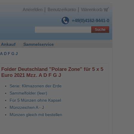
|
|
Anmelden
Benutzerkonto
Warenkorb
+49(0)4162-9441-0
Suche
 Ankauf
Sammelservice
 A D F G J
Folder Deutschland "Polare Zone" für 5 x 5
Euro 2021 Mzz. A D F G J
Serie: Klimazonen der Erde
Sammelfolder (leer)
Für 5 Münzen ohne Kapsel
Münzzeichen A - J
Münzen gleich mit bestellen