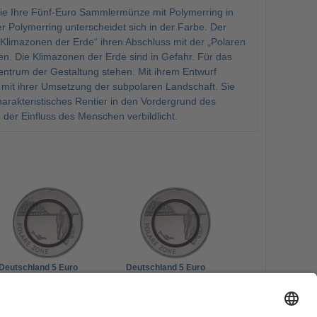
 Sie Ihre Fünf-Euro Sammlermünze mit Polymerring in
 Polymerring unterscheidet sich in der Farbe. Der
„Klimazonen der Erde“ ihren Abschluss mit der „Polaren
en. Die Klimazonen der Erde sind in Gefahr. Für das
Zentrum der Gestaltung stehen. Mit ihrem Entwurf
 mit ihrer Umsetzung der subpolaren Landschaft. Sie
arakteristisches Rentier in den Vordergrund des
der Einfluss des Menschen verbildlicht.
Deutschland 5 Euro
Deutschland 5 Euro
2021 Polare Zone
2021 Polare Zone
Münzzeichen D
Münzzeichen A
9,00 €
14,00 €