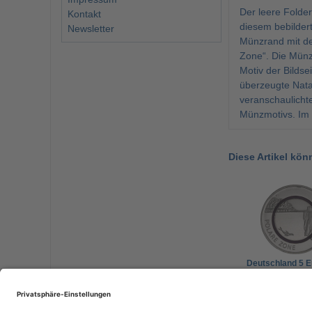
Der leere Folde
Kontakt
diesem bebilder
Newsletter
Münzrand mit der
Zone“. Die Münzs
Motiv der Bildse
überzeugte Nata
veranschaulichte
Münzmotivs. Im 
Diese Artikel kön
Deutschland 5 E
2021 Polare Zon
Münzzeichen J
9,00 €