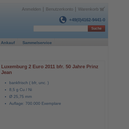
|
|
Anmelden
Benutzerkonto
Warenkorb
+49(0)4162-9441-0
Suche
 Ankauf
Sammelservice
Luxemburg 2 Euro 2011 bfr. 50 Jahre Prinz
Jean
bankfrisch ( bfr, unc. )
8,5 g Cu / Ni
Ø 25,75 mm
Auflage: 700.000 Exemplare