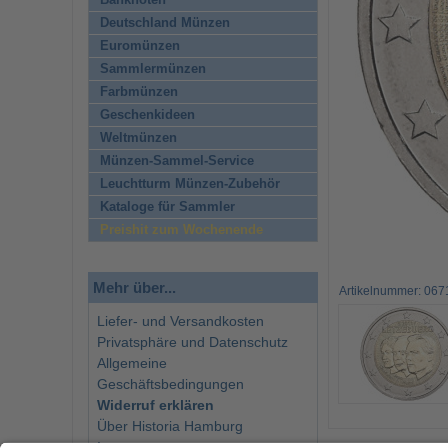
Banknoten
Deutschland Münzen
Euromünzen
Sammlermünzen
Farbmünzen
Geschenkideen
Weltmünzen
Münzen-Sammel-Service
Leuchtturm Münzen-Zubehör
Kataloge für Sammler
Preishit zum Wochenende
Mehr über...
Artikelnummer: 067
Liefer- und Versandkosten
Privatsphäre und Datenschutz
Allgemeine
Geschäftsbedingungen
Widerruf erklären
Über Historia Hamburg
Impressum