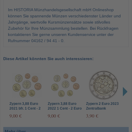
Im HISTORIA Münzhandelsgesellschaft mbH Onlineshop
können Sie spannende Münzen verschiedenster Länder und
Jahrgänge, wertvolle Kursmünzensätze sowie stilvolles
Zubehör für Ihre Münzsammlung bestellen. Bei Rückfragen
kontaktieren Sie gerne unseren Kundenservice unter der
Rufnummer 04162 / 94 41 - 0.
Diese Artikel könnten Sie auch interessieren:
Zypern 3,88 Euro
Zypern 3,88 Euro
Zypern 2 Euro 2023
Zype
2021 bfr. 1 Cent - 2
2022 1 Cent - 2 Euro
Zentralbank
Idol
Euro im
im Münzstreifen
9,00 €
9,00 €
3,90 €
4,9
Münzstreifen
Mehr über...