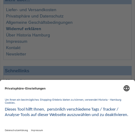
Liefer- und Versandkosten
Privatsphäre und Datenschutz
Allgemeine Geschäftsbedingungen
Widerruf erklären
Über Historia Hamburg
Impressum
Kontakt
Newsletter
Schnellinks
Monatsliste
Angebote
Info
Wissenswertes
Wertanlagen
Kontakt
Münzen Ankauf
Sammelservice