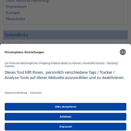
Über Historia Hamburg
Impressum
Kontakt
Newsletter
Schnellinks
Monatsliste
Angebote
Info
Wissenswertes
Wertanlagen
Kontakt
Münzen Ankauf
Sammelservice
Alle Preise verstehen sich inklusive der gesetzlichen UST und zuzüglich Versand.
Wir behalten uns vor, für ausgewählte Münzen die Differenzbesteuerung gemäß § 25a UStG
anzuwenden.
Alle Angebote freibleibend solange der Vorrat reicht. Irrtum vorbehalten. Bilder sind
Beispielbilder
Münzen von HISTORIA Münzhandelsgesellschaft mbH