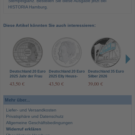
Stempelglanz. Bestellen Sie diese Ausgabe jetzt bei
HISTORIA Hamburg.
Diese Artikel könnten Sie auch interessieren:
Deutschland 20 Euro
Deutschland 20 Euro
Deutschland 35 Euro
Deut
2025 Jahr der Frau
2025 Elly Heuss-
Silber 2026
Silb
Knapp –
Wuppertaler
Frie
43,50 €
43,50 €
39,00 €
39,
Müttergenesungswerk
Schwebebahn
für 
Bria
Mehr über...
Liefer- und Versandkosten
Privatsphäre und Datenschutz
Allgemeine Geschäftsbedingungen
Widerruf erklären