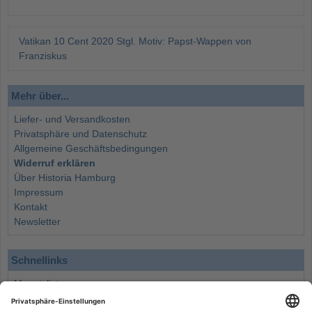
Vatikan 10 Cent 2020 Stgl. Motiv: Papst-Wappen von
Franziskus
Mehr über...
Liefer- und Versandkosten
Privatsphäre und Datenschutz
Allgemeine Geschäftsbedingungen
Widerruf erklären
Über Historia Hamburg
Impressum
Kontakt
Newsletter
Schnellinks
Monatsliste
Angebote