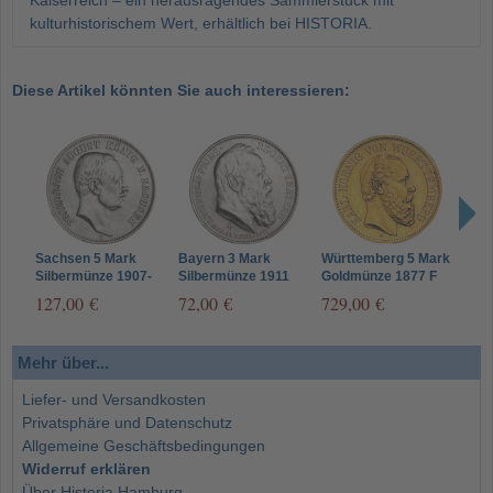
Kaiserreich – ein herausragendes Sammlerstück mit
kulturhistorischem Wert, erhältlich bei HISTORIA.
Diese Artikel könnten Sie auch interessieren:
Sachsen 5 Mark
Bayern 3 Mark
Württemberg 5 Mark
Weim
Silbermünze 1907-
Silbermünze 1911
Goldmünze 1877 F
Reic
1914 Friedrich
Prinzregent Luitpold
Karl – Jäger 291
1927
127,00 €
72,00 €
729,00 €
495
August III - Jäger 136
- Jäger 49
Tübi
Mehr über...
Liefer- und Versandkosten
Privatsphäre und Datenschutz
Allgemeine Geschäftsbedingungen
Widerruf erklären
Über Historia Hamburg