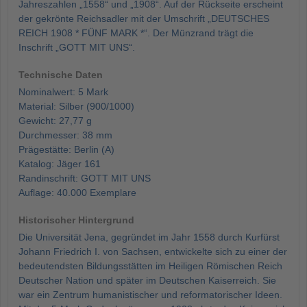
Jahreszahlen „1558“ und „1908“. Auf der Rückseite erscheint
der gekrönte Reichsadler mit der Umschrift „DEUTSCHES
REICH 1908 * FÜNF MARK *“. Der Münzrand trägt die
Inschrift „GOTT MIT UNS“.
Technische Daten
Nominalwert: 5 Mark
Material: Silber (900/1000)
Gewicht: 27,77 g
Durchmesser: 38 mm
Prägestätte: Berlin (A)
Katalog: Jäger 161
Randinschrift: GOTT MIT UNS
Auflage: 40.000 Exemplare
Historischer Hintergrund
Die Universität Jena, gegründet im Jahr 1558 durch Kurfürst
Johann Friedrich I. von Sachsen, entwickelte sich zu einer der
bedeutendsten Bildungsstätten im Heiligen Römischen Reich
Deutscher Nation und später im Deutschen Kaiserreich. Sie
war ein Zentrum humanistischer und reformatorischer Ideen.