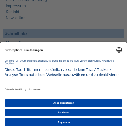
Impressum
Kontakt
Newsletter
Schnellinks
Monatsliste
Angebote
Info
Wissenswertes
Wertanlagen
Kontakt
Münzen Ankauf
Sammelservice
Alle Preise verstehen sich inklusive der gesetzlichen UST und zuzüglich Versand.
Wir behalten uns vor, für ausgewählte Münzen die Differenzbesteuerung gemäß § 25a UStG
anzuwenden.
Alle Angebote freibleibend solange der Vorrat reicht. Irrtum vorbehalten. Bilder sind
Beispielbilder
Münzen von HISTORIA Münzhandelsgesellschaft mbH
© 2021
PCS, IT mit Augenmaß