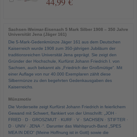
44,99 €
Sachsen-Weimar-Eisenach 5 Mark Silber 1908 – 350 Jahre
Universität Jena (Jäger 161)
Die 5-Mark-Gedenkmünze Jäger 161 aus dem Deutschen
Kaiserreich wurde 1908 zum 350-jährigen Jubiläum der
traditionsreichen Universität Jena geprägt. Sie zeigt den
Gründer der Hochschule, Kurfürst Johann Friedrich I. von
Sachsen, auch bekannt als „Friedrich der Großmütige“. Mit
einer Auflage von nur 40.000 Exemplaren zählt diese
Silbermünze zu den begehrten Gedenkausgaben des
Kaiserreichs.
Münzmotiv
Die Vorderseite zeigt Kurfürst Johann Friedrich in feierlichem
Gewand mit Schwert, flankiert von der Umschrift: „JOH ·
FRIED · D · GROSZMUT · KURF · V · SACHSEN · STIFTER ·
D · UNIV · JENA ·“. Darunter das Wahlspruch-Band „SPES
MEA IN DEO“ (Meine Hoffnung ist in Gott) sowie die