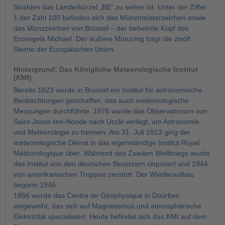
Strahlen das Länderkürzel „BE“ zu sehen ist. Unter der Ziffer
1 der Zahl 100 befinden sich das Münzmeisterzeichen sowie
das Münzzeichen von Brüssel – der behelmte Kopf des
Erzengels Michael. Der äußere Münzring trägt die zwölf
Sterne der Europäischen Union.
Hintergrund: Das Königliche Meteorologische Institut
(KMI)
Bereits 1823 wurde in Brüssel ein Institut für astronomische
Beobachtungen geschaffen, das auch meteorologische
Messungen durchführte. 1876 wurde das Observatorium von
Saint-Josse-ten-Noode nach Uccle verlegt, um Astronomie
und Meteorologie zu trennen. Am 31. Juli 1913 ging der
meteorologische Dienst in das eigenständige Institut Royal
Météorologique über. Während des Zweiten Weltkriegs wurde
das Institut von den deutschen Besatzern requiriert und 1944
von amerikanischen Truppen zerstört. Der Wiederaufbau
begann 1946.
1956 wurde das Centre de Géophysique in Dourbes
eingeweiht, das sich auf Magnetismus und atmosphärische
Elektrizität spezialisiert. Heute befindet sich das KMI auf dem