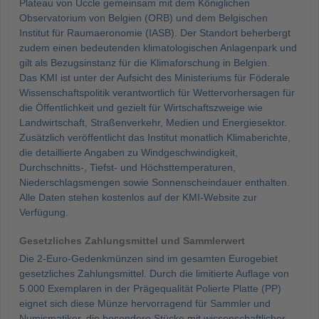
Plateau von Uccle gemeinsam mit dem Königlichen
Observatorium von Belgien (ORB) und dem Belgischen
Institut für Raumaeronomie (IASB). Der Standort beherbergt
zudem einen bedeutenden klimatologischen Anlagenpark und
gilt als Bezugsinstanz für die Klimaforschung in Belgien.
Das KMI ist unter der Aufsicht des Ministeriums für Föderale
Wissenschaftspolitik verantwortlich für Wettervorhersagen für
die Öffentlichkeit und gezielt für Wirtschaftszweige wie
Landwirtschaft, Straßenverkehr, Medien und Energiesektor.
Zusätzlich veröffentlicht das Institut monatlich Klimaberichte,
die detaillierte Angaben zu Windgeschwindigkeit,
Durchschnitts-, Tiefst- und Höchsttemperaturen,
Niederschlagsmengen sowie Sonnenscheindauer enthalten.
Alle Daten stehen kostenlos auf der KMI-Website zur
Verfügung.
Gesetzliches Zahlungsmittel und Sammlerwert
Die 2-Euro-Gedenkmünzen sind im gesamten Eurogebiet
gesetzliches Zahlungsmittel. Durch die limitierte Auflage von
5.000 Exemplaren in der Prägequalität Polierte Platte (PP)
eignet sich diese Münze hervorragend für Sammler und
Numismatiker, die besondere Stücke mit wissenschaftlicher