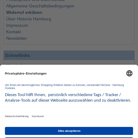
Allgemeine Geschäftsbedingungen
Widerruf erklären
Über Historia Hamburg
Impressum
Kontakt
Newsletter
Schnellinks
Monatsliste
Angebote
Info
Wissenswertes
Wertanlagen
Kontakt
Münzen Ankauf
Sammelservice
Alle Preise verstehen sich inklusive der gesetzlichen UST und zuzüglich Versand.
Wir behalten uns vor, für ausgewählte Münzen die Differenzbesteuerung gemäß § 25a UStG