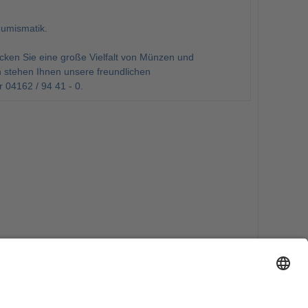
Numismatik.
en Sie eine große Vielfalt von Münzen und
 stehen Ihnen unsere freundlichen
 04162 / 94 41 - 0.