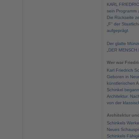
KARL FRIEDRICH 
sein Programm z
Die Rückseite z
„F“ der Staatlic
aufgeprägt.
Der glatte Münzra
„DER MENSCH B
Wer war Friedr
Karl Friedrich S
Geboren in Neur
künstlerischen A
Schinkel begann 
Architektur. Nac
von der klassisc
Architektur un
Schinkels Werke 
Neues Schauspie
Schinkels Fähig