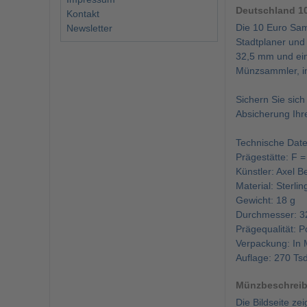
Deutschland 10
Kontakt
Die 10 Euro Sam
Newsletter
Stadtplaner und
32,5 mm und ein 
Münzsammler, in
Sichern Sie sic
Absicherung Ihre
Technische Date
Prägestätte: F =
Künstler: Axel B
Material: Sterlin
Gewicht: 18 g
Durchmesser: 3
Prägequalität: Po
Verpackung: In
Auflage: 270 Ts
Münzbeschrei
Die Bildseite ze