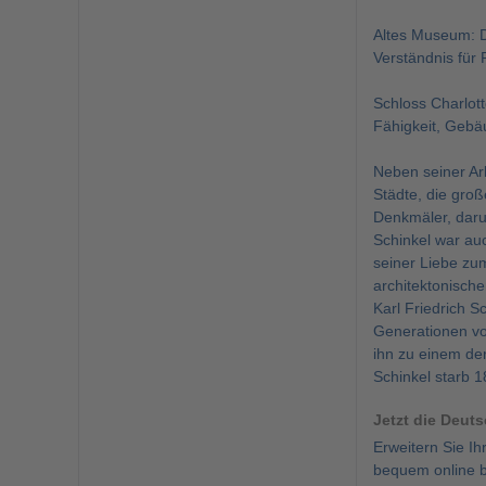
Altes Museum: Da
Verständnis für
Schloss Charlot
Fähigkeit, Gebäu
Neben seiner Arb
Städte, die groß
Denkmäler, daru
Schinkel war au
seiner Liebe zu
architektonische
Karl Friedrich S
Generationen von
ihn zu einem der
Schinkel starb 1
Jetzt die Deut
Erweitern Sie I
bequem online b