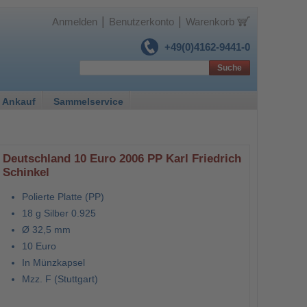
|
|
Anmelden
Benutzerkonto
Warenkorb
+49(0)4162-9441-0
Suche
 Ankauf
Sammelservice
Deutschland 10 Euro 2006 PP Karl Friedrich
Schinkel
Polierte Platte (PP)
18 g Silber 0.925
Ø 32,5 mm
10 Euro
In Münzkapsel
Mzz. F (Stuttgart)