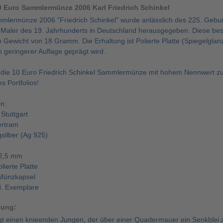
 Euro Sammlermünze 2006 Karl Friedrich Schinkel
mlermünze 2006 "Friedrich Schinkel" wurde anlässlich des 225. Gebur
 Maler des 19. Jahrhunderts in Deutschland herausgegeben. Diese 
Gewicht von 18 Gramm. Die Erhaltung ist Polierte Platte (Spiegelglanz)
 geringerer Auflage geprägt wird.
h die 10 Euro Friedrich Schinkel Sammlermünze mit hohem Nennwert 
s Portfolios!
n:
 Stuttgart
ertram
gsilber (Ag 925)
2,5 mm
lierte Platte
 Münzkapsel
d. Exemplare
bung:
igt einen knieenden Jungen, der über einer Quadermauer ein Senkblei anl