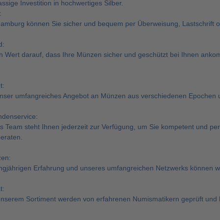
ssige Investition in hochwertiges Silber.
:
mburg können Sie sicher und bequem per Überweisung, Lastschrift 
d:
n Wert darauf, dass Ihre Münzen sicher und geschützt bei Ihnen ankom
t:
unser umfangreiches Angebot an Münzen aus verschiedenen Epochen 
ndenservice:
s Team steht Ihnen jederzeit zur Verfügung, um Sie kompetent und pe
eraten.
zen:
ngjährigen Erfahrung und unseres umfangreichen Netzwerks können wi
t:
unserem Sortiment werden von erfahrenen Numismatikern geprüft und be