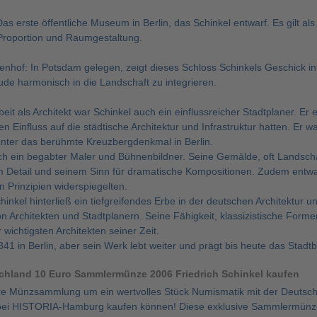
s erste öffentliche Museum in Berlin, das Schinkel entwarf. Es gilt al
 Proportion und Raumgestaltung.
tenhof: In Potsdam gelegen, zeigt dieses Schloss Schinkels Geschick 
de harmonisch in die Landschaft zu integrieren.
eit als Architekt war Schinkel auch ein einflussreicher Stadtplaner. Er 
en Einfluss auf die städtische Architektur und Infrastruktur hatten. Er w
nter das berühmte Kreuzbergdenkmal in Berlin.
ch ein begabter Maler und Bühnenbildner. Seine Gemälde, oft Landscha
m Detail und seinem Sinn für dramatische Kompositionen. Zudem entwa
n Prinzipien widerspiegelten.
chinkel hinterließ ein tiefgreifendes Erbe in der deutschen Architektur
 Architekten und Stadtplanern. Seine Fähigkeit, klassizistische Forme
 wichtigsten Architekten seiner Zeit.
841 in Berlin, aber sein Werk lebt weiter und prägt bis heute das Stadtb
schland 10 Euro Sammlermünze 2006 Friedrich Schinkel kaufen
hre Münzsammlung um ein wertvolles Stück Numismatik mit der Deutsc
ei HISTORIA-Hamburg kaufen können! Diese exklusive Sammlermünze i