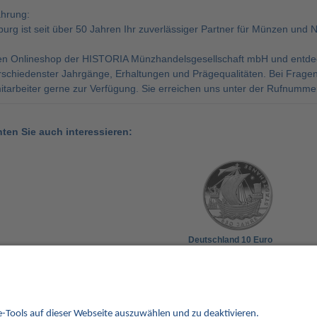
ahrung:
g ist seit über 50 Jahren Ihr zuverlässiger Partner für Münzen und 
n Onlineshop der HISTORIA Münzhandelsgesellschaft mbH und entdeck
rschiedenster Jahrgänge, Erhaltungen und Prägequalitäten. Bei Fragen
tarbeiter gerne zur Verfügung. Sie erreichen uns unter der Rufnummer
nten Sie auch interessieren:
Deutschland 10 Euro
2006 PP 650 Jahre
Städtehanse
42,50 €