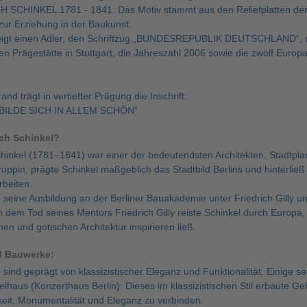
SCHINKEL 1781 - 1841. Das Motiv stammt aus den Reliefplatten der 
ur Erziehung in der Baukunst.
eigt einen Adler, den Schriftzug „BUNDESREPUBLIK DEUTSCHLAND“, d
hen Prägestätte in Stuttgart, die Jahreszahl 2006 sowie die zwölf Europ
nd trägt in vertiefter Prägung die Inschrift:
ILDE SICH IN ALLEM SCHÖN“
ich Schinkel?
chinkel (1781–1841) war einer der bedeutendsten Architekten, Stadtpl
uppin, prägte Schinkel maßgeblich das Stadtbild Berlins und hinterli
rbeiten.
seine Ausbildung an der Berliner Bauakademie unter Friedrich Gilly und 
h dem Tod seines Mentors Friedrich Gilly reiste Schinkel durch Europa,
hen und gotischen Architektur inspirieren ließ.
d Bauwerke:
sind geprägt von klassizistischer Eleganz und Funktionalität. Einige 
lhaus (Konzerthaus Berlin): Dieses im klassizistischen Stil erbaute 
keit, Monumentalität und Eleganz zu verbinden.