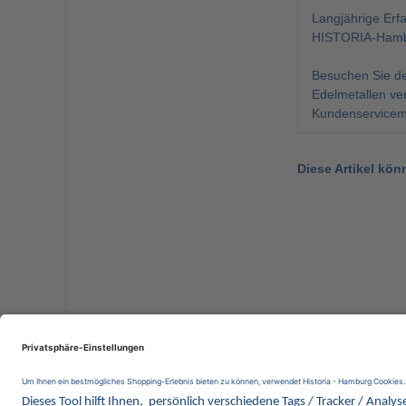
Langjährige Erf
HISTORIA-Hambur
Besuchen Sie de
Edelmetallen ve
Kundenservicemi
Diese Artikel kön