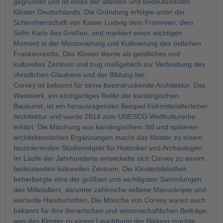
gegründet und ist eines der ältesten und bedeutendsten
Klöster Deutschlands. Die Gründung erfolgte unter der
Schirmherrschaft von Kaiser Ludwig dem Frommen, dem
Sohn Karls des Großen, und markiert einen wichtigen
Moment in der Missionierung und Kultivierung des östlichen
Frankenreichs. Das Kloster diente als geistliches und
kulturelles Zentrum und trug maßgeblich zur Verbreitung des
christlichen Glaubens und der Bildung bei.
Corvey ist bekannt für seine beeindruckende Architektur. Das
Westwerk, ein einzigartiges Relikt der karolingischen
Baukunst, ist ein herausragendes Beispiel frühmittelalterlicher
Architektur und wurde 2014 zum UNESCO-Weltkulturerbe
erklärt. Die Mischung aus karolingischem Stil und späteren
architektonischen Ergänzungen macht das Kloster zu einem
faszinierenden Studienobjekt für Historiker und Archäologen.
Im Laufe der Jahrhunderte entwickelte sich Corvey zu einem
bedeutenden kulturellen Zentrum. Die Klosterbibliothek
beherbergte eine der größten und wichtigsten Sammlungen
des Mittelalters, darunter zahlreiche seltene Manuskripte und
wertvolle Handschriften. Die Mönche von Corvey waren auch
bekannt für ihre literarischen und wissenschaftlichen Beiträge,
was das Kloster zu einem Leuchtturm der Bildung machte.