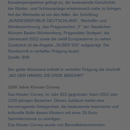
Kavalierperspektive gelingt es, die bedeutende Geschichte
der Kloster- und Schlossanlage erlebnisreich nahe zu bringen.
Auf der Wertseite ist um den Adler, der Schriftzug
„BUNDESREPUBLIK DEUTSCHLAND“, Wertziffer und
Wertbezeichnung, das Prägezeichen „F“ der Staatlichen
Münzen Baden-Württemberg, Prägestätte Stuttgart, die
Jahreszahl 2022 sowie die zwölf Europasterne zu sehen.
Zusätzlich ist die Angabe „SILBER 925“ aufgeprägt. Die
Randschrift in vertiefter Prägung lautet:
Quelle: BVA
Der glatte Münzrand enthält in vertiefter Prägung die Inschrift:
„WO DER HIMMEL DIE ERDE BERÜHRT“
1200 Jahre Kloster Corvey
Das Kloster Corvey, im Jahr 822 gegründet, feiert 2022 sein
1200-jähriges Bestehen. Dieses Jubiläum bietet eine
hervorragende Gelegenheit, die bedeutende historische und
kulturelle Rolle dieses Klosters mit einer 20-Euro-
Sammlermünze zu würdigen.
Das Kloster Corvey wurde von Benediktinermönchen