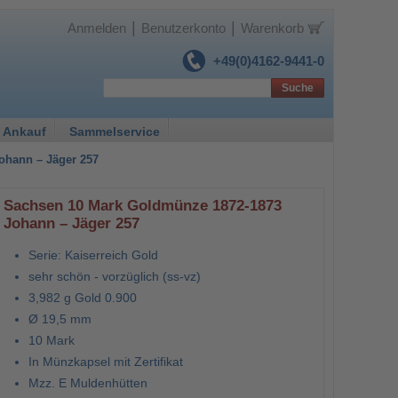
|
|
Anmelden
Benutzerkonto
Warenkorb
+49(0)4162-9441-0
Suche
 Ankauf
Sammelservice
ohann – Jäger 257
Sachsen 10 Mark Goldmünze 1872-1873
Johann – Jäger 257
Serie: Kaiserreich Gold
sehr schön - vorzüglich (ss-vz)
3,982 g Gold 0.900
Ø 19,5 mm
10 Mark
In Münzkapsel mit Zertifikat
Mzz. E Muldenhütten