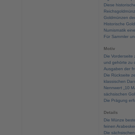
Diese historisc
Reichsgoldmünze
Goldmünzen deu
Historische Gol
Numismatik einen
Für Sammler und
Motiv
Die Vorderseite
und gehörte zu 
Ausgaben der f
Die Rückseite ze
klassischen Dar
Nennwert „10 MA
sächsischen Go
Die Prägung erf
Details
Die Münze beste
feinen Arabeske
Die sächsischen