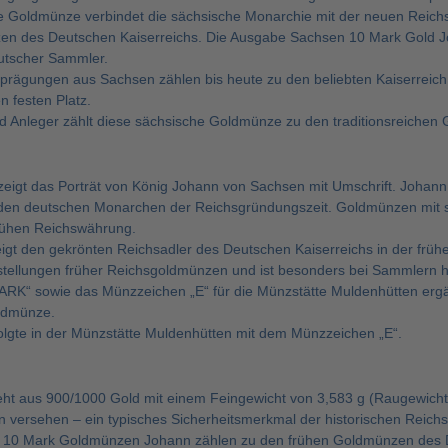
he Goldmünze verbindet die sächsische Monarchie mit der neuen Reich
n des Deutschen Kaiserreichs. Die Ausgabe Sachsen 10 Mark Gold Jo
tscher Sammler.
dprägungen aus Sachsen zählen bis heute zu den beliebten Kaiserreic
 festen Platz.
 Anleger zählt diese sächsische Goldmünze zu den traditionsreichen G
 zeigt das Porträt von König Johann von Sachsen mit Umschrift. Johan
den deutschen Monarchen der Reichsgründungszeit. Goldmünzen mit se
rühen Reichswährung.
igt den gekrönten Reichsadler des Deutschen Kaiserreichs in der frühen
stellungen früher Reichsgoldmünzen und ist besonders bei Sammlern his
RK“ sowie das Münzzeichen „E“ für die Münzstätte Muldenhütten ergä
ldmünze.
olgte in der Münzstätte Muldenhütten mit dem Münzzeichen „E“.
ht aus 900/1000 Gold mit einem Feingewicht von 3,583 g (Raugewicht
n versehen – ein typisches Sicherheitsmerkmal der historischen Reich
 10 Mark Goldmünzen Johann zählen zu den frühen Goldmünzen des D