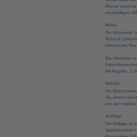
Münze verbindet
nachhaltigen Si
Motiv
Die Motivseite 
Richard Löwenher
historischer Real
Die Wertseite ze
Entschlossenheit
die Angabe „1 Un
Details
Die Münze beste
Sie vereint dami
von der traditio
Auflage
Die Auflage ist
Sammlerstück inn
klassischem Silb