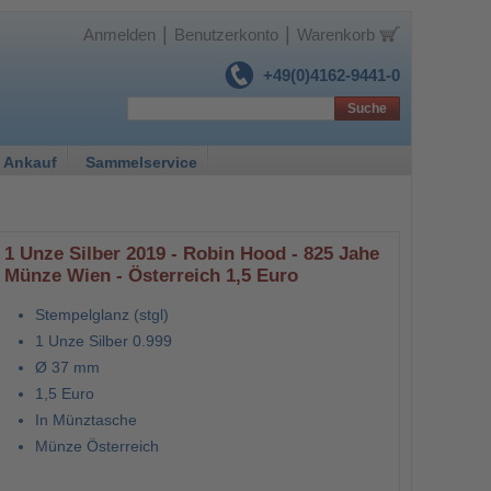
|
|
Anmelden
Benutzerkonto
Warenkorb
+49(0)4162-9441-0
Suche
 Ankauf
Sammelservice
1 Unze Silber 2019 - Robin Hood - 825 Jahe
Münze Wien - Österreich 1,5 Euro
Stempelglanz (stgl)
1 Unze Silber 0.999
Ø 37 mm
1,5 Euro
In Münztasche
Münze Österreich