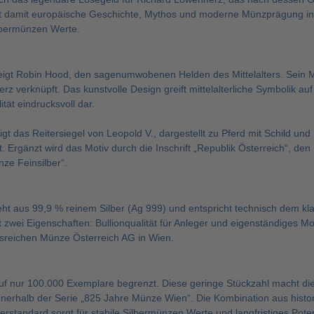
 damit europäische Geschichte, Mythos und moderne Münzprägung in 
lbermünzen Werte.
zeigt Robin Hood, den sagenumwobenen Helden des Mittelalters. Sein M
z verknüpft. Das kunstvolle Design greift mittelalterliche Symbolik au
ität eindrucksvoll dar.
igt das Reitersiegel von Leopold V., dargestellt zu Pferd mit Schild und
. Ergänzt wird das Motiv durch die Inschrift „Republik Österreich“, d
ze Feinsilber“.
ht aus 99,9 % reinem Silber (Ag 999) und entspricht technisch dem kla
t zwei Eigenschaften: Bullionqualität für Anleger und eigenständiges 
nsreichen Münze Österreich AG in Wien.
 auf nur 100.000 Exemplare begrenzt. Diese geringe Stückzahl macht 
erhalb der Serie „825 Jahre Münze Wien“. Die Kombination aus histori
erstandard sorgt für stabile Silbermünzen Werte und langfristiges Poten