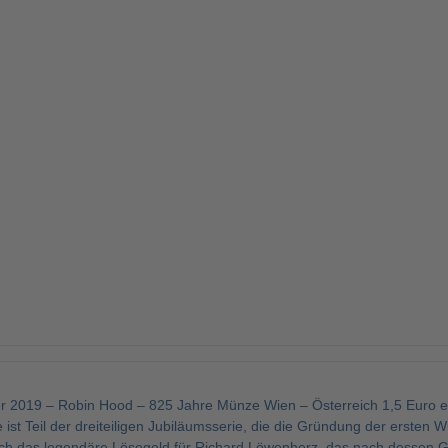
er 2019 – Robin Hood – 825 Jahre Münze Wien – Österreich 1,5 Euro er
ist Teil der dreiteiligen Jubiläumsserie, die die Gründung der ersten W
ch das legendäre Lösegeld für Richard Löwenherz, das nach dessen 