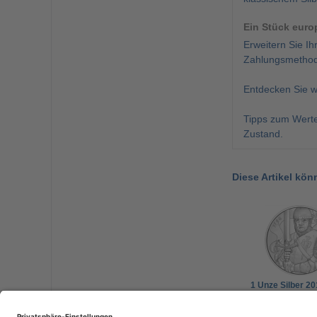
Ein Stück euro
Erweitern Sie I
Zahlungsmethode
Entdecken Sie w
Tipps zum Werter
Zustand.
Diese Artikel kön
1 Unze Silber 20
Leopold V. - 825
Münze Wien - Ös
138,00 €