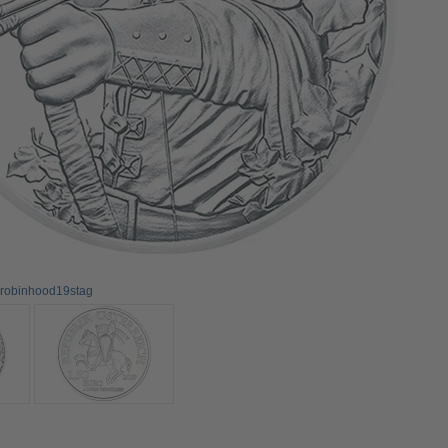
5robinhood19stag