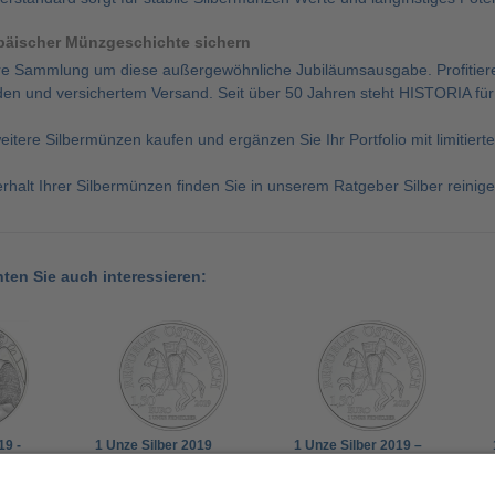
päischer Münzgeschichte sichern
hre Sammlung um diese außergewöhnliche Jubiläumsausgabe. Profitieren
n und versichertem Versand. Seit über 50 Jahren steht HISTORIA für
eitere Silbermünzen kaufen und ergänzen Sie Ihr Portfolio mit limiti
halt Ihrer Silbermünzen finden Sie in unserem Ratgeber Silber reinige
nten Sie auch interessieren:
19 -
1 Unze Silber 2019
1 Unze Silber 2019 –
 Jahe
Wiener Neustadt –
Österreich 1,5 Euro
terreich
Österreich 1,5 Euro
"825 Jahre Münze Wien"
138,00 €
135,00 €