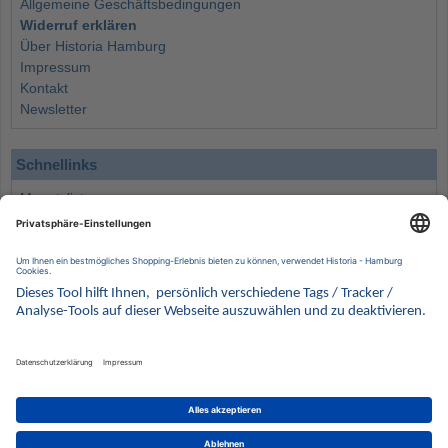
Allgemeine Geschäftsbedingungen
Widerruf erklären
Über Historia Hamburg
Impressum
Kontakt
Newsletter
Schnellinks
Monatsliste
Angebote
Info
Wissenswertes
Wertanlagen
Kontakt
Münzen Ankauf
Sammelservice
Alle Preise verstehen sich inklusive der gesetzlichen UST und zuzüglich Versand.
Wir behalten uns vor, für ausgewählte Münzen die Differenzbesteuerung gemäß § 25a UStG
anzuwenden.