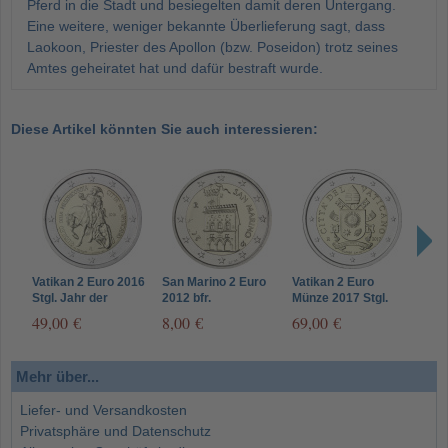
Pferd in die Stadt und besiegelten damit deren Untergang.
Eine weitere, weniger bekannte Überlieferung sagt, dass
Laokoon, Priester des Apollon (bzw. Poseidon) trotz seines
Amtes geheiratet hat und dafür bestraft wurde.
Diese Artikel könnten Sie auch interessieren:
Vatikan 2 Euro 2016
San Marino 2 Euro
Vatikan 2 Euro
Vati
Stgl. Jahr der
2012 bfr.
Münze 2017 Stgl.
Stgl
Barmherzigkeit im
Regierungspalast
Papst- Wappen von
Sank
49,00 €
8,00 €
69,00 €
49,
Folder
Franziskus
Mehr über...
Liefer- und Versandkosten
Privatsphäre und Datenschutz