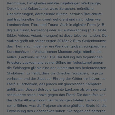
Kenntnisse, Fähigkeiten und die zugehörigen Werkzeuge,
Objekte und Kulturräume, wozu Sprachen, mündliche
Überlieferungen, darstellende Künste, soziales Brauchtum
und traditionelles Handwerk gehören) und natürlichen wie
Landschaften, Flora und Fauna. Auch in digitaler Form (z. B.
digitale Kunst, Animation) oder zur Aufbewahrung (z. B. Texte,
Bilder, Videos, Aufzeichnungen) ist diese Erbe vorhanden. Der
Vatikan greift mit seiner ersten 2018er 2-Euro-Gedenkmünze
das Thema auf, indem er ein Werk der großen europäischen
Kunstschätze im Vatikanischen Museum zeigt, nämlich die
antike „Laokoon-Gruppe“. Die Darstellung des trojanischen
Priesters Laokoon und seiner Söhne im Todeskampf gegen
die Schlangen gilt als eine der kunsthistorisch bedeutendsten
Skulpturen. Es heißt, dass die Griechen vorgaben, Troja zu
verlassen und der Stadt zur Ehrung der Götter ein hölzernes
Pferd zu schenken, das jedoch mit griechischen Kämpfern
gefüllt war. Diesen Betrug erkannte Laokoon als einziger und
schleuderte seine Lanze gegen das Pferd. Die daraufhin von
der Göttin Athene gesandten Schlangen töteten Laokoon und
seine Söhne, was die Trojaner als eine göttliche Strafe für die
Entweihung des Geschenkes sahen. Sie zogen das hölzerne