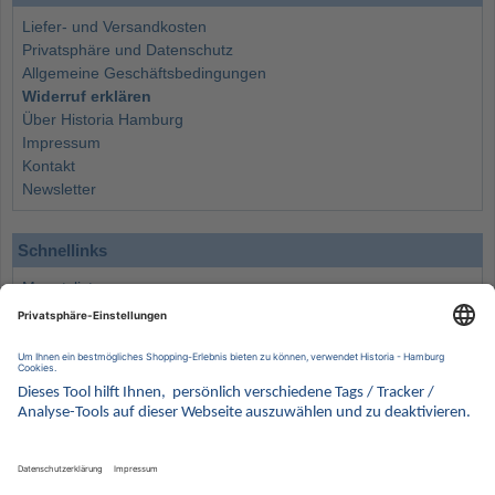
Liefer- und Versandkosten
Privatsphäre und Datenschutz
Allgemeine Geschäftsbedingungen
Widerruf erklären
Über Historia Hamburg
Impressum
Kontakt
Newsletter
Schnellinks
Monatsliste
Angebote
Info
Wissenswertes
Wertanlagen
Kontakt
Münzen Ankauf
Sammelservice