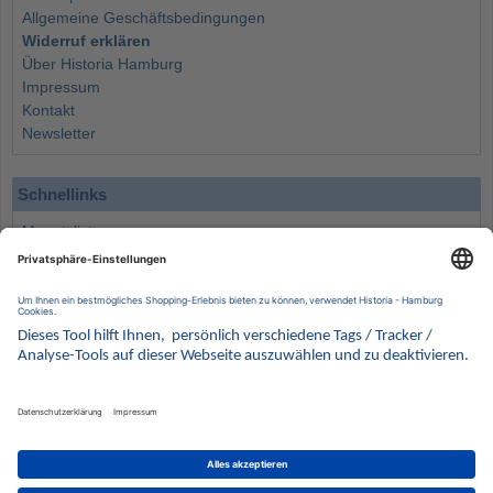
Allgemeine Geschäftsbedingungen
Widerruf erklären
Über Historia Hamburg
Impressum
Kontakt
Newsletter
Schnellinks
Monatsliste
Angebote
Info
Wissenswertes
Wertanlagen
Kontakt
Münzen Ankauf
Sammelservice
Alle Preise verstehen sich inklusive der gesetzlichen UST und zuzüglich Versand.
Wir behalten uns vor, für ausgewählte Münzen die Differenzbesteuerung gemäß § 25a UStG
anzuwenden.